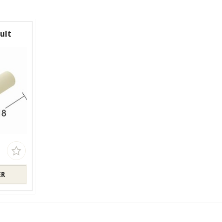
ult
ER