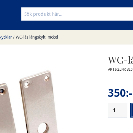
Nycklar
/
WC-lås långskylt, nickel
WC-lå
ARTIKELNR BL
350:-