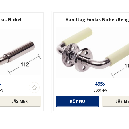
is Nickel
Handtag Funkis Nickel/Beng
-
495:-
-N
BD014-V
LÄS MER
KÖP NU
LÄS M