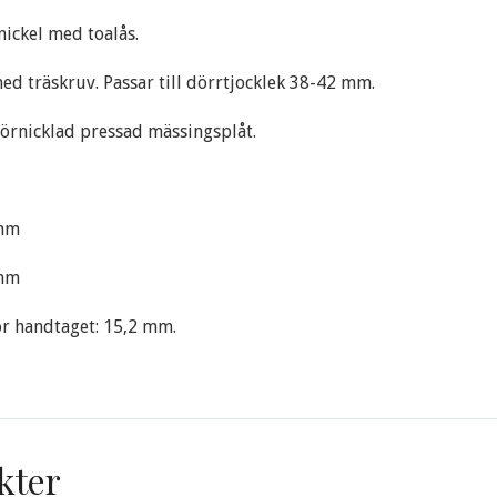
nickel med toalås.
ed träskruv. Passar till dörrtjocklek 38-42 mm.
örnicklad pressad mässingsplåt.
 mm
 mm
r handtaget: 15,2 mm.
kter