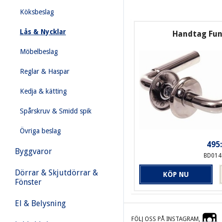
Köksbeslag
Lås & Nycklar
Handtag Funk
Möbelbeslag
Reglar & Haspar
Kedja & kätting
Spårskruv & Smidd spik
Övriga beslag
495:
Byggvaror
BD014
Dörrar & Skjutdörrar &
KÖP NU
Fönster
El & Belysning
FÖLJ OSS PÅ INSTAGRAM,