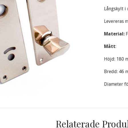
Långskylt i 
Levereras m
Material:
F
Mått
:
Höjd: 180
Bredd: 46
Diameter fö
Relaterade Produ