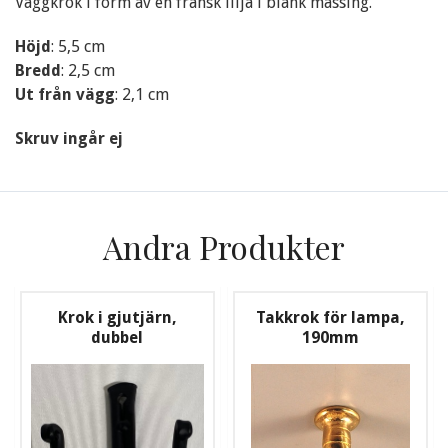
Väggkrok i form av en fransk lilja i blank mässing.
Höjd
: 5,5 cm
Bredd
: 2,5 cm
Ut från vägg
: 2,1 cm
Skruv ingår ej
Andra Produkter
Krok i gjutjärn,
Takkrok för lampa,
dubbel
190mm