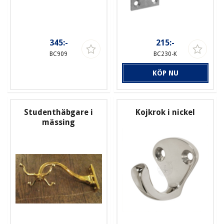
345:-
215:-
BC909
BC230-K
KÖP NU
Studenthäbgare i
Kojkrok i nickel
mässing