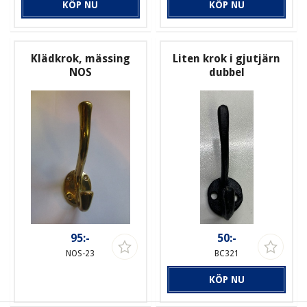
KÖP NU
KÖP NU
Klädkrok, mässing
Liten krok i gjutjärn
NOS
dubbel
95:-
50:-
NOS-23
BC321
KÖP NU