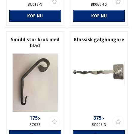
BC018-N
BK066-10
KÖP NU
KÖP NU
Smidd stor krok med
Klassisk galghängare
blad
175:-
375:-
BC033
BC009-N