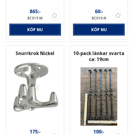
865:-
60:-
BC019-M
BC010-N
KÖP NU
KÖP NU
Snurrkrok Nickel
10-pack länkar svarta
ca: 19cm
175:-
100:-