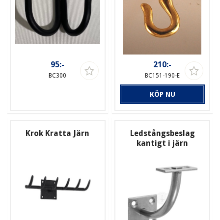
95:-
210:-
BC300
BC151-190-E
KÖP NU
Krok Kratta Järn
Ledstångsbeslag
kantigt i järn