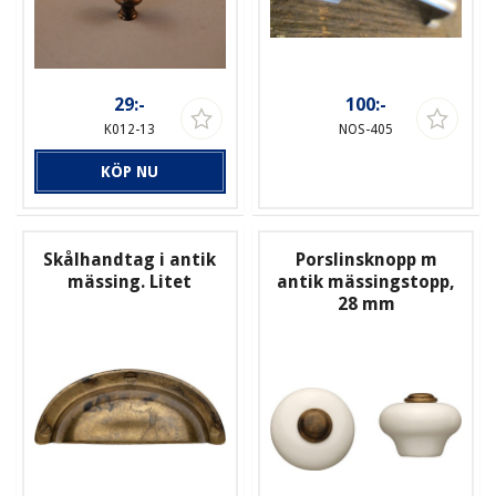
29:-
100:-
K012-13
NOS-405
KÖP NU
Skålhandtag i antik
Porslinsknopp m
mässing. Litet
antik mässingstopp,
28 mm