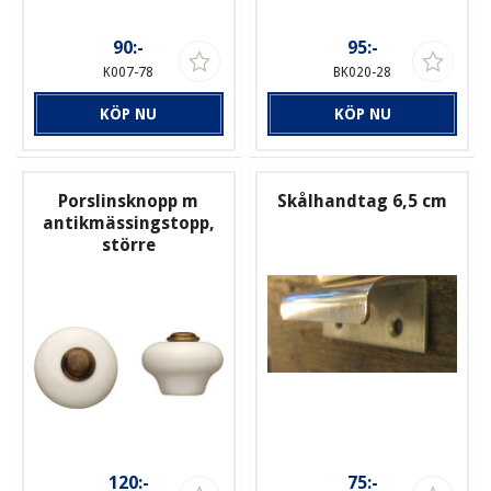
90:-
95:-
K007-78
BK020-28
KÖP NU
KÖP NU
Porslinsknopp m
Skålhandtag 6,5 cm
antikmässingstopp,
större
120:-
75:-