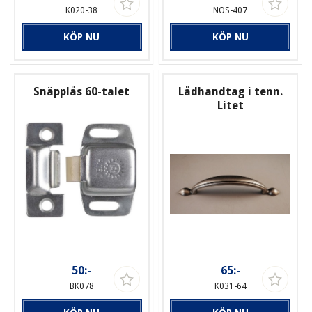
K020-38
NOS-407
KÖP NU
KÖP NU
Snäpplås 60-talet
Lådhandtag i tenn.
Litet
50:-
65:-
BK078
K031-64