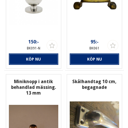
150:-
95:-
BK091-N
BK061
KÖP NU
KÖP NU
Miniknopp i antik
Skålhandtag 10 cm,
behandlad mässing.
begagnade
13 mm