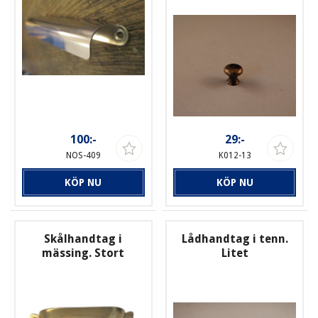
100:-
29:-
NOS-409
K012-13
KÖP NU
KÖP NU
Skålhandtag i
Lådhandtag i tenn.
mässing. Stort
Litet