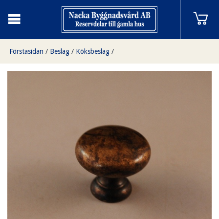
Förstasidan
/
Beslag
/
Köksbeslag
/
Knopp i antikbehandlad mässing. 27 mm