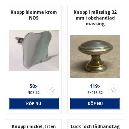
Knopp blomma krom
Knopp i mässing 32
NOS
mm i obehandlad
mässing
50:-
119:-
NOS-62
BK018-32
KÖP NU
KÖP NU
Knopp i nickel, liten
Luck- och lådhandtag