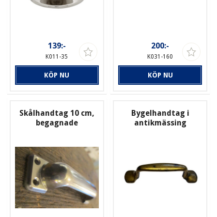
139:-
200:-
K011-35
K031-160
KÖP NU
KÖP NU
Skålhandtag 10 cm,
Bygelhandtag i
begagnade
antikmässing