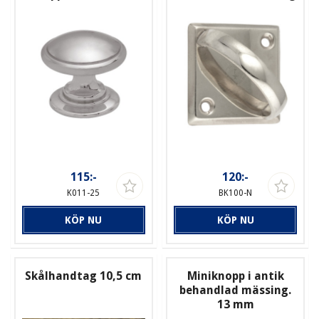
115:-
120:-
K011-25
BK100-N
KÖP NU
KÖP NU
Skålhandtag 10,5 cm
Miniknopp i antik
behandlad mässing.
13 mm