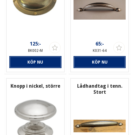
125:-
65:-
BK002-M
K031-64
KÖP NU
KÖP NU
Knopp i nickel, större
Lådhandtag i tenn.
Stort