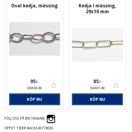
Oval kedja, mässing
Kedja i mässing,
29x10 mm
95:-
85:-
EAX06-M
EAX01-M
KÖP NU
KÖP NU
FÖLJ OSS PÅ INSTAGRAM,
ÖPPET TIDER NACKA BUTIKEN.