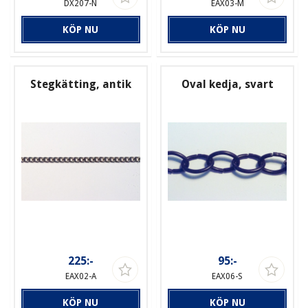
DX207-N
EAX03-M
KÖP NU
KÖP NU
Stegkätting, antik
Oval kedja, svart
225:-
95:-
EAX02-A
EAX06-S
KÖP NU
KÖP NU