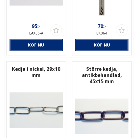
95:-
70:-
EAX06-A
BK064
KÖP NU
KÖP NU
Kedja i nickel, 29x10
Större kedja,
mm
antikbehandlad,
45x15 mm