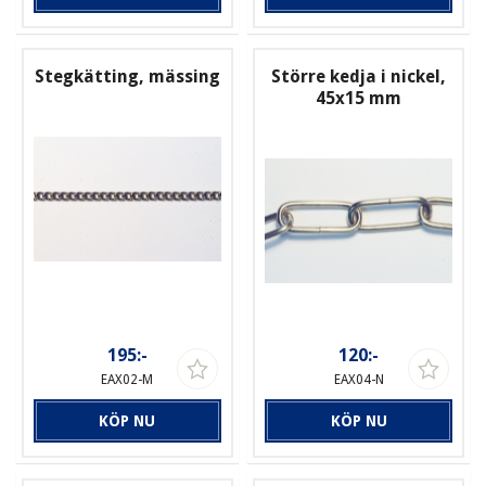
Stegkätting, mässing
Större kedja i nickel,
45x15 mm
195:-
120:-
EAX02-M
EAX04-N
KÖP NU
KÖP NU