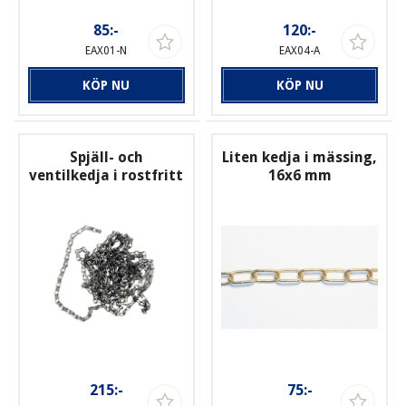
85:-
120:-
EAX01-N
EAX04-A
KÖP NU
KÖP NU
Spjäll- och
Liten kedja i mässing,
ventilkedja i rostfritt
16x6 mm
215:-
75:-