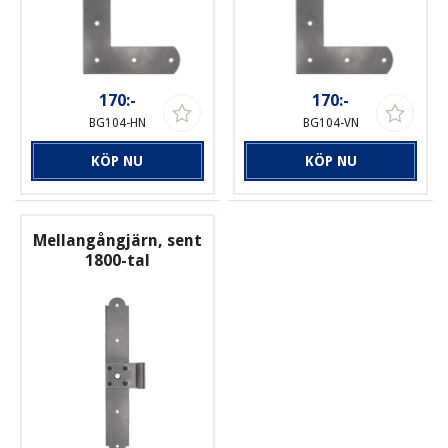
170:-
170:-
BG104-HN
BG104-VN
KÖP NU
KÖP NU
Mellangångjärn, sent
1800-tal