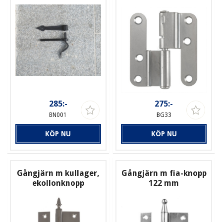
285:-
275:-
BN001
BG33
KÖP NU
KÖP NU
Gångjärn m kullager,
Gångjärn m fia-knopp
ekollonknopp
122 mm