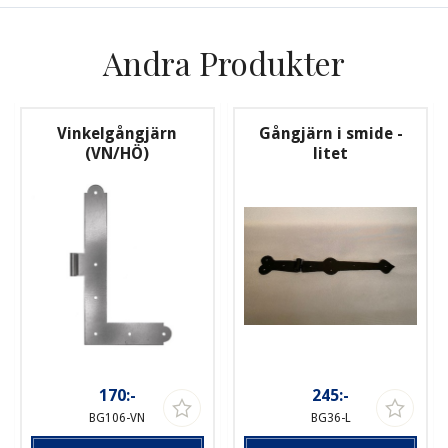
Andra Produkter
Vinkelgångjärn
Gångjärn i smide -
(VN/HÖ)
litet
170:-
245:-
BG106-VN
BG36-L