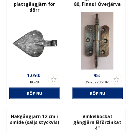
plattgångjärn för
80, Finns i Överjärva
dörr
1.050:-
95:-
BG28
OV-20220510-1
KÖP NU
KÖP NU
Hakgångjärn 12 cm i
Vinkelbockat
smide (säljs styckvis)
gångjärn Elförzinkat
4"