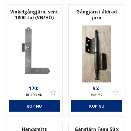
Vinkelgångjärn, sent
Gångjärn i åldrad
1800-tal (VN/HÖ)
järn
170:-
95:-
BG103-VN
BM157
KÖP NU
KÖP NU
Handsmitt
Gångjärn Tenn 50 x