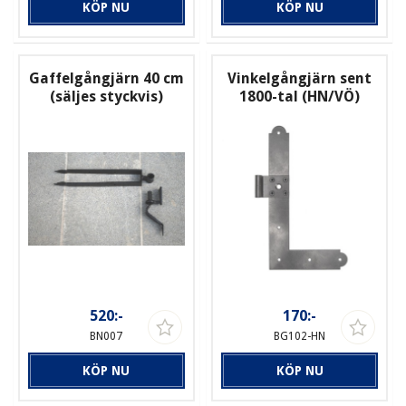
KÖP NU
KÖP NU
Gaffelgångjärn 40 cm
Vinkelgångjärn sent
(säljes styckvis)
1800-tal (HN/VÖ)
520:-
170:-
BN007
BG102-HN
KÖP NU
KÖP NU