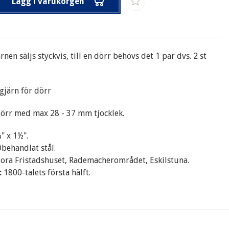
Lägg i varukorgen
nen säljs styckvis, till en dörr behövs det 1 par dvs. 2 st
gjärn för dörr
dörr med max 28 - 37 mm tjocklek.
" x 1½"
.
behandlat stål.
tora Fristadshuset, Rademacherområdet, Eskilstuna
.
:
1800-talets första hälft.