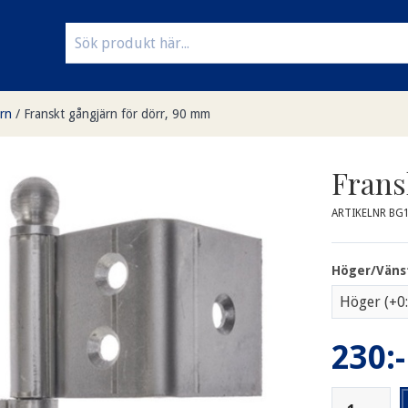
rn
/
Franskt gångjärn för dörr, 90 mm
Frans
ARTIKELNR BG
Höger/Väns
230:-