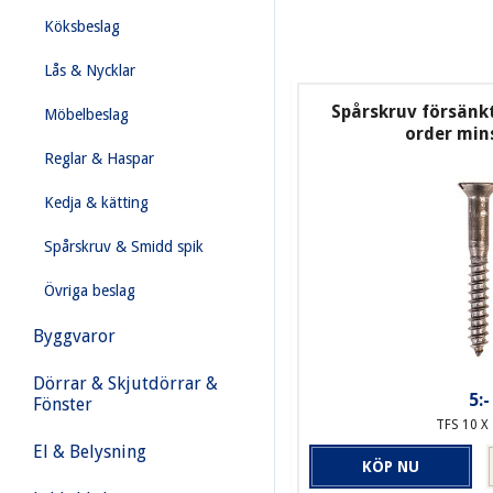
Köksbeslag
Lås & Nycklar
Spårskruv försänkt 
Möbelbeslag
order mins
Reglar & Haspar
Kedja & kätting
Spårskruv & Smidd spik
Övriga beslag
Byggvaror
Dörrar & Skjutdörrar &
5:-
Fönster
TFS 10 X 
El & Belysning
KÖP NU