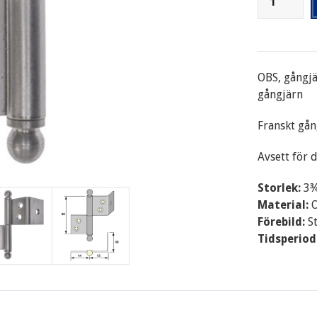
OBS, gångjär
gångjärn
Franskt gån
Avsett för 
Storlek:
3¾
Material:
O
Förebild:
S
Tidsperiod