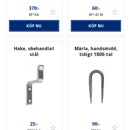
370:-
60:-
BF168
BF145-M
KÖP NU
KÖP NU
Hake, obehandlat
Märla, handsmidd,
stål
tidigt 1800-tal
25:-
90:-