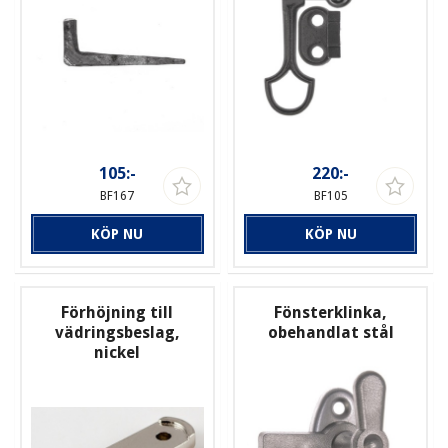
105:-
220:-
BF167
BF105
KÖP NU
KÖP NU
Förhöjning till
Fönsterklinka,
vädringsbeslag,
obehandlat stål
nickel