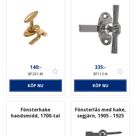
140:-
335:-
BF201-M
BF113-N
KÖP NU
KÖP NU
Fönsterhake
Fönsterlås med hake,
handsmidd, 1700-tal
segjärn, 1905 - 1925