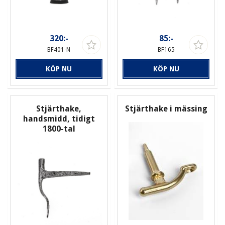
320:-
85:-
BF401-N
BF165
KÖP NU
KÖP NU
Stjärthake,
Stjärthake i mässing
handsmidd, tidigt
1800-tal