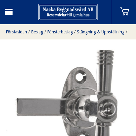
Förstasidan
/
Beslag
/
Fönsterbeslag
/
Stängning & Uppställning
/
Fönsterklinka, nickel, 1880 - 1920