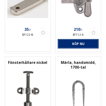
35:-
210:-
BF122-N
BF112-A
KÖP NU
Fönsterhållare nickel
Märla, handsmidd,
1700-tal