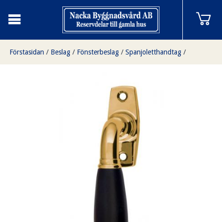
Förstasidan
/
Beslag
/
Fönsterbeslag
/
Spanjoletthandtag
/
Spanjoletthandtag, mässing och trä, 1905-1930