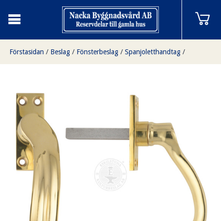
Förstasidan
/
Beslag
/
Fönsterbeslag
/
Spanjoletthandtag
/
Spanjoletthandtag, mässing, 1920-1940