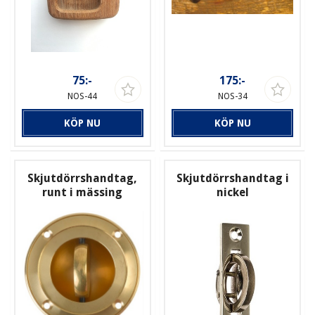
75:-
175:-
NOS-44
NOS-34
KÖP NU
KÖP NU
Skjutdörrshandtag,
Skjutdörrshandtag i
runt i mässing
nickel