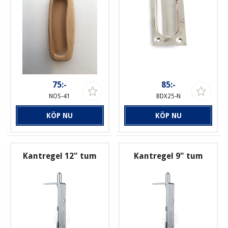
75:-
85:-
NOS-41
BDX25-N
KÖP NU
KÖP NU
Kantregel 12" tum
Kantregel 9" tum