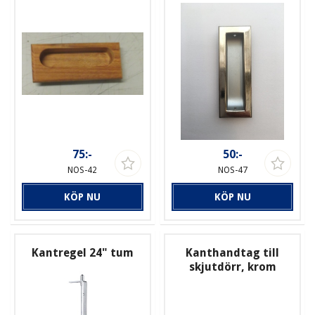
75:-
50:-
NOS-42
NOS-47
KÖP NU
KÖP NU
Kantregel 24" tum
Kanthandtag till
skjutdörr, krom