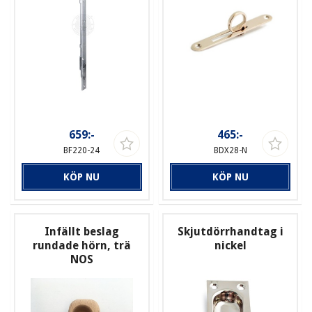
659:-
465:-
BF220-24
BDX28-N
KÖP NU
KÖP NU
Infällt beslag
Skjutdörrhandtag i
rundade hörn, trä
nickel
NOS