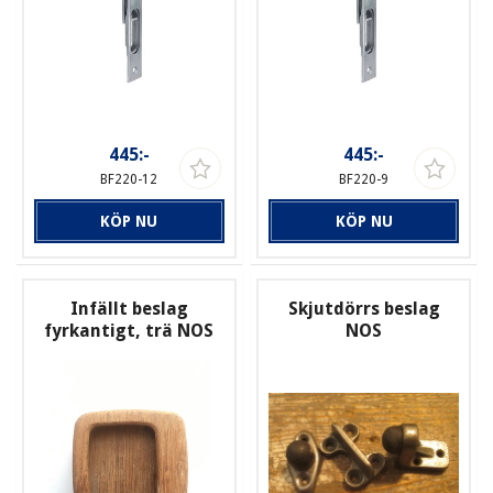
445:-
445:-
BF220-12
BF220-9
KÖP NU
KÖP NU
Infällt beslag
Skjutdörrs beslag
fyrkantigt, trä NOS
NOS