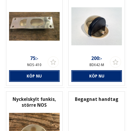
75:-
200:-
NOS-410
BDX42-M
KÖP NU
KÖP NU
Nyckelskylt funkis,
Begagnat handtag
större NOS