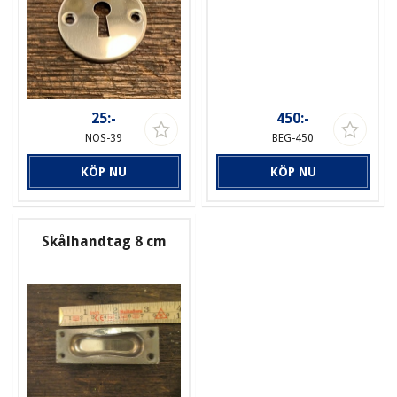
25:-
450:-
NOS-39
BEG-450
KÖP NU
KÖP NU
Skålhandtag 8 cm