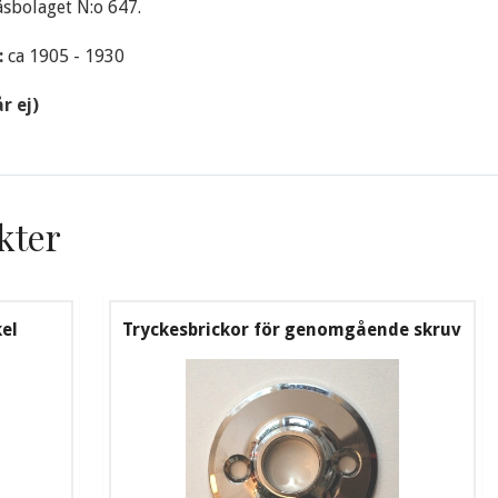
åsbolaget N:o 647.
:
ca 1905 - 1930
r ej)
kter
kel
Tryckesbrickor för genomgående skruv