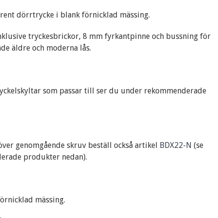
lrent dörrtrycke i blank förnicklad mässing.
nklusive tryckesbrickor, 8 mm fyrkantpinne och bussning för
åde äldre och moderna lås.
yckelskyltar som passar till ser du under rekommenderade
ver genomgående skruv beställ också artikel
BDX22-N
(se
rade produkter nedan).
örnicklad mässing.