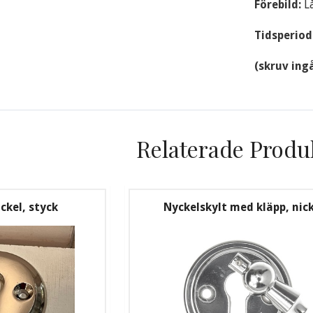
Förebild:
L
Tidsperiod
(skruv ingå
Relaterade Produ
ckel, styck
Nyckelskylt med kläpp, nic