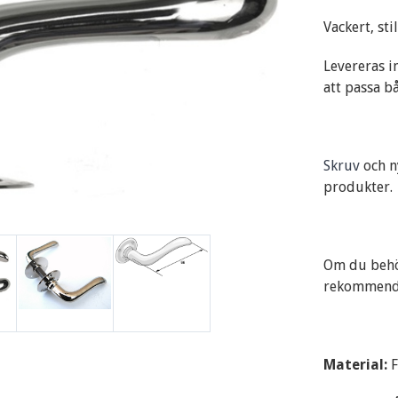
Vackert, sti
Levereras i
att passa b
Skruv
och n
produkter.
Om du behö
rekommende
Material:
F