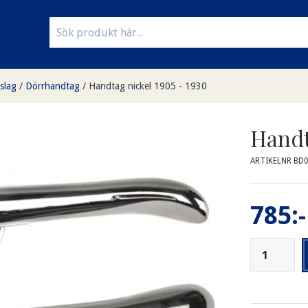
slag
/
Dörrhandtag
/
Handtag nickel 1905 - 1930
Handt
ARTIKELNR BD
785:-