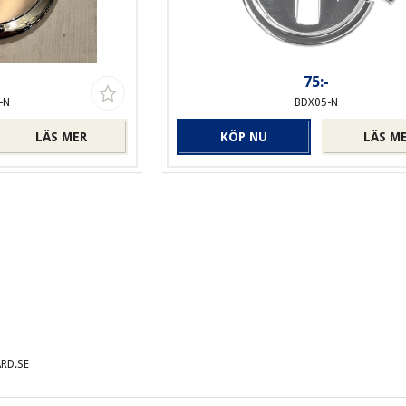
-
75:-
-N
BDX05-N
LÄS MER
KÖP NU
LÄS M
RD.SE