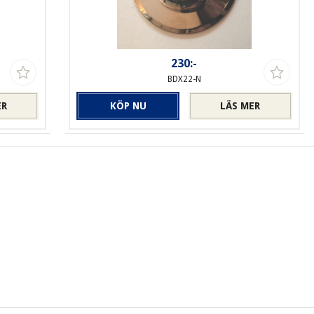
230:-
BDX22-N
ER
KÖP NU
LÄS MER