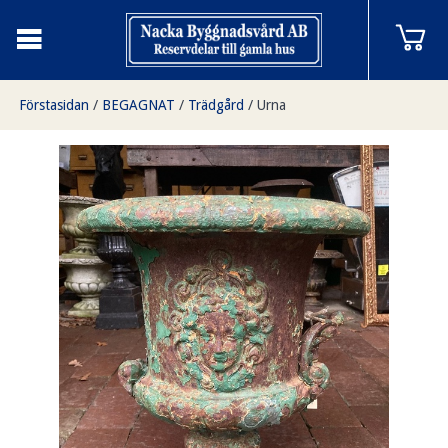
Förstasidan
/
BEGAGNAT
/
Trädgård
/
Urna