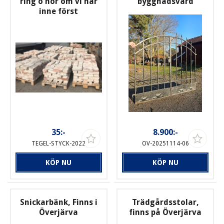
ring o hör om vi har
byggnadsvård
inne först
35:-
8.900:-
TEGEL-STYCK-2022
OV-20251114-06
KÖP NU
KÖP NU
Snickarbänk, Finns i
Trädgårdsstolar,
Överjärva
finns på Överjärva