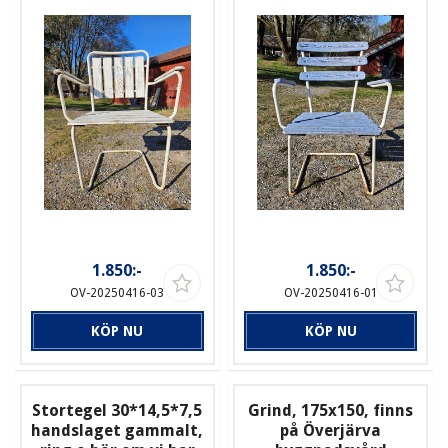
1.850:-
1.850:-
OV-20250416-03
OV-20250416-01
KÖP NU
KÖP NU
Stortegel 30*14,5*7,5
Grind, 175x150, finns
handslaget gammalt,
på Överjärva