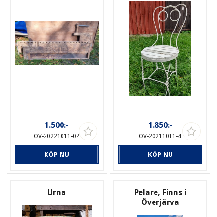
1.500:-
1.850:-
OV-20221011-02
OV-20211011-4
KÖP NU
KÖP NU
Urna
Pelare, Finns i
Överjärva