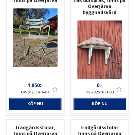
finns på Överjärva
tak burspråk, finns på
Överjärva
byggnadsvård
1.850:-
0:-
OV-20250416-04
OV-20251031-03
KÖP NU
KÖP NU
Trädgårdsstolar,
Trädgårdsstolar,
finns på Överjärva
finns på Överjärva