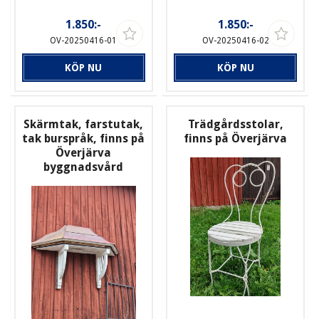
1.850:-
1.850:-
OV-20250416-01
OV-20250416-02
KÖP NU
KÖP NU
Skärmtak, farstutak,
Trädgårdsstolar,
tak burspråk, finns på
finns på Överjärva
Överjärva
byggnadsvård