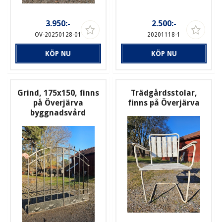
3.950:-
2.500:-
OV-20250128-01
20201118-1
KÖP NU
KÖP NU
Grind, 175x150, finns
Trädgårdsstolar,
på Överjärva
finns på Överjärva
byggnadsvård