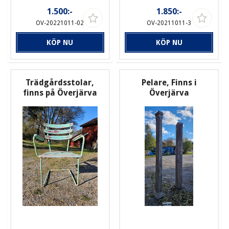
1.500:-
1.850:-
OV-20221011-02
OV-20211011-3
KÖP NU
KÖP NU
Trädgårdsstolar,
Pelare, Finns i
finns på Överjärva
Överjärva