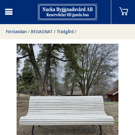
Förstasidan
/
BEGAGNAT
/
Trädgård
/
Trädgårds bänk, 180lång, finns i Överjärva