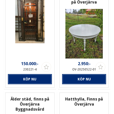
på Överjärva
150.000:-
2.950:-
230221-4
OV-20250522-01
KÖP NU
KÖP NU
Älder städ, finns på
Hatthylla, Finns på
Överjärva
Överjärva
Byggnadsvård