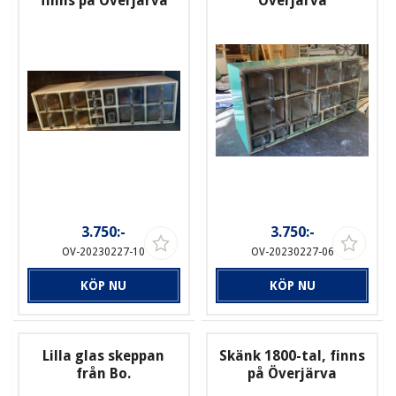
finns på Överjärva
Överjärva
3.750:-
3.750:-
OV-20230227-10
OV-20230227-06
KÖP NU
KÖP NU
Lilla glas skeppan
Skänk 1800-tal, finns
från Bo.
på Överjärva