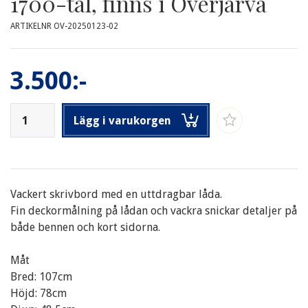
1700-tal, finns i Överjärva
ARTIKELNR OV-20250123-02
3.500:-
Lägg i varukorgen
Vackert skrivbord med en uttdragbar låda.
Fin deckormålning på lådan och vackra snickar detaljer på
både bennen och kort sidorna.
Måt
Bred: 107cm
Höjd: 78cm