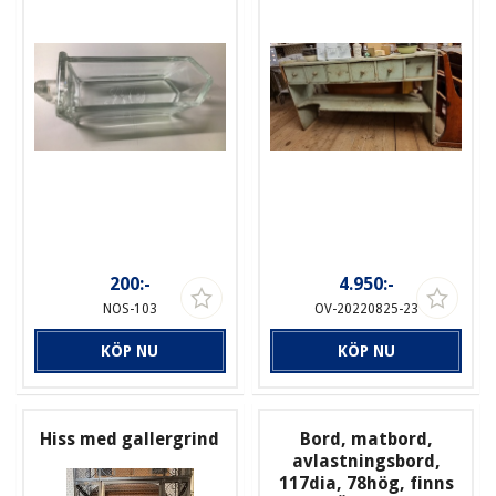
200:-
4.950:-
NOS-103
OV-20220825-23
KÖP NU
KÖP NU
Hiss med gallergrind
Bord, matbord,
avlastningsbord,
117dia, 78hög, finns