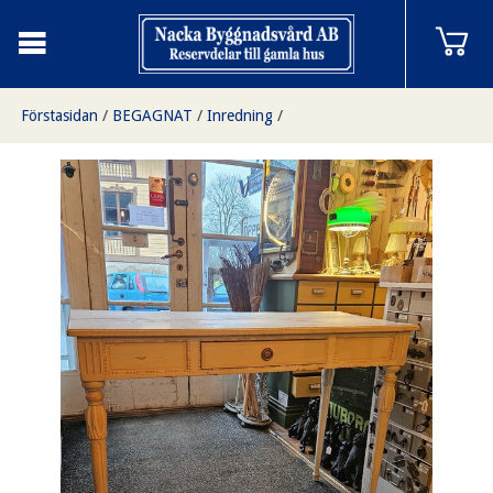
Förstasidan
/
BEGAGNAT
/
Inredning
/
Skrivbord, bord, 107x78x48,5, 1700-tal, finns i Överjärva