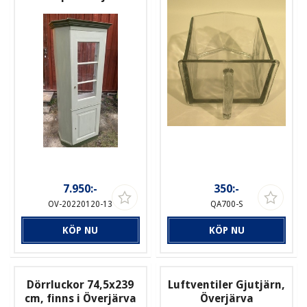
7.950:-
350:-
OV-20220120-13
QA700-S
KÖP NU
KÖP NU
Dörrluckor 74,5x239
Luftventiler Gjutjärn,
cm, finns i Överjärva
Överjärva