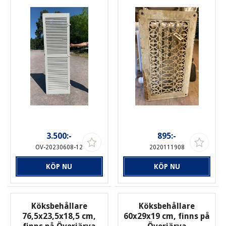
3.500:-
895:-
OV-20230608-12
2020111908
KÖP NU
KÖP NU
Köksbehållare
Köksbehållare
76,5x23,5x18,5 cm,
60x29x19 cm, finns på