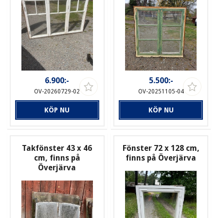
6.900:-
5.500:-
OV-20260729-02
OV-20251105-04
KÖP NU
KÖP NU
Takfönster 43 x 46
Fönster 72 x 128 cm,
cm, finns på
finns på Överjärva
Överjärva