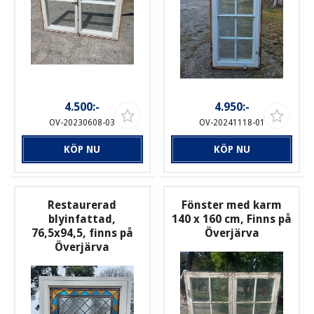
4.500:-
4.950:-
OV-20230608-03
OV-20241118-01
KÖP NU
KÖP NU
Restaurerad
Fönster med karm
blyinfattad,
140 x 160 cm, Finns på
76,5x94,5, finns på
Överjärva
Överjärva