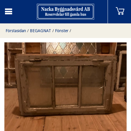
Förstasidan
/
BEGAGNAT
/
Fönster
/
Fönster 110x52cm, finns på Överjärva