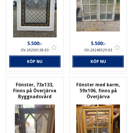
5.500:-
5.500:-
OV-20250128-03
OV-20240529-03
KÖP NU
KÖP NU
Fönster, 73x133,
Fönster med karm,
Finns på Överjärva
59x106, finns på
Byggnadsvård
Överjärva