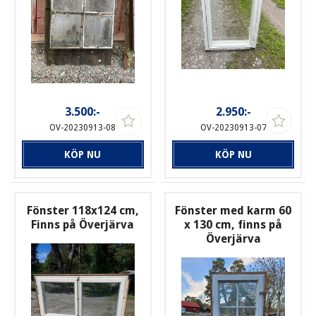
3.500:-
2.950:-
OV-20230913-08
OV-20230913-07
KÖP NU
KÖP NU
Fönster 118x124 cm,
Fönster med karm 60
Finns på Överjärva
x 130 cm, finns på
Överjärva