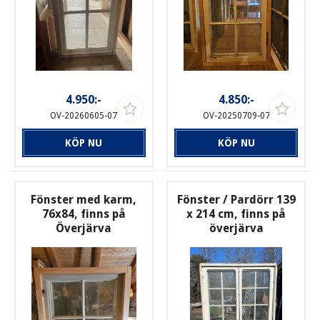
4.950:-
4.850:-
OV-20260605-07
OV-20250709-07
KÖP NU
KÖP NU
Fönster med karm,
Fönster / Pardörr 139
76x84, finns på
x 214 cm, finns på
Överjärva
överjärva