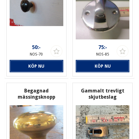
50:-
75:-
NOS-70
NOS-85
KÖP NU
KÖP NU
Begagnad
Gammalt trevligt
mässingsknopp
skjutbeslag