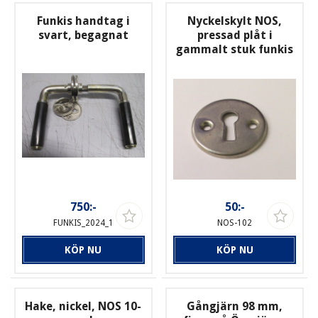
Funkis handtag i
Nyckelskylt NOS,
svart, begagnat
pressad plåt i
gammalt stuk funkis
750:-
50:-
FUNKIS_2024_1
NOS-102
KÖP NU
KÖP NU
Hake, nickel, NOS 10-
Gångjärn 98 mm,