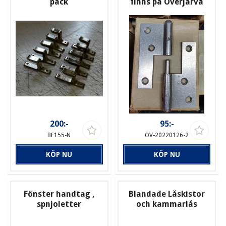
pack
finns på Överjärva
200:-
95:-
BF155-N
OV-20220126-2
KÖP NU
KÖP NU
Fönster handtag ,
Blandade Låskistor
spnjoletter
och kammarlås