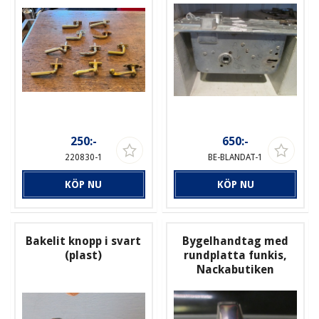
250:-
650:-
220830-1
BE-BLANDAT-1
KÖP NU
KÖP NU
Bakelit knopp i svart
Bygelhandtag med
(plast)
rundplatta funkis,
Nackabutiken