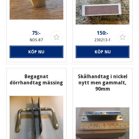
75:-
150:-
NOS-87
230213-1
KÖP NU
KÖP NU
Begagnat
Skålhandtag i nickel
dörrhandtag mässing
nytt men gammalt,
90mm