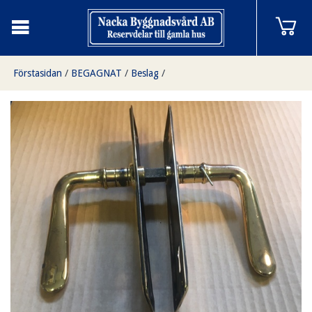
Förstasidan
/
BEGAGNAT
/
Beslag
/
Begagnat dörrhandtag mässing