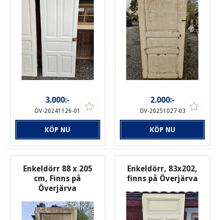
3.000:-
2.000:-
OV-20241126-01
OV-20251027-03
KÖP NU
KÖP NU
Enkeldörr 88 x 205
Enkeldörr, 83x202,
cm, Finns på
finns på Överjärva
Överjärva