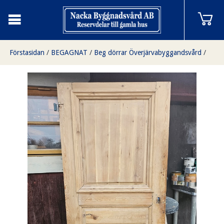
Förstasidan
/
BEGAGNAT
/
Beg dörrar Överjärvabyggandsvård
/
Mellan 80-90cm
/
Enkeldörr, 85x178,5, finns på Överjärva Byggnadsvård