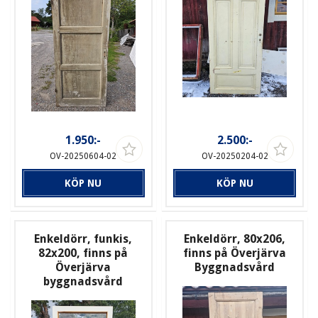
1.950:-
2.500:-
OV-20250604-02
OV-20250204-02
KÖP NU
KÖP NU
Enkeldörr, funkis,
Enkeldörr, 80x206,
82x200, finns på
finns på Överjärva
Överjärva
Byggnadsvård
byggnadsvård