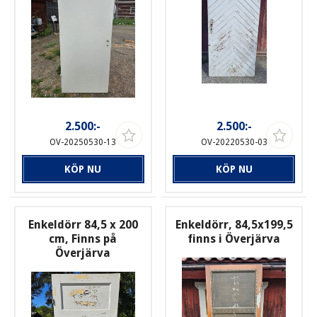
2.500:-
2.500:-
OV-20250530-13
OV-20220530-03
KÖP NU
KÖP NU
Enkeldörr 84,5 x 200
Enkeldörr, 84,5x199,5
cm, Finns på
finns i Överjärva
Överjärva