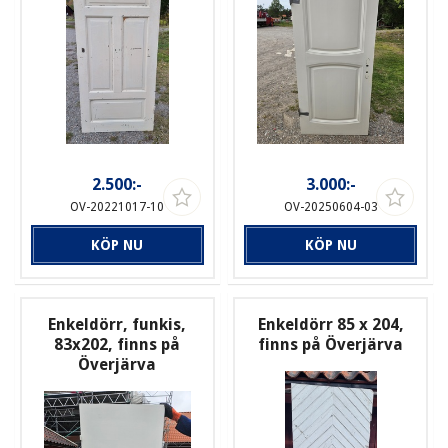
2.500:-
3.000:-
OV-20221017-10
OV-20250604-03
KÖP NU
KÖP NU
Enkeldörr, funkis,
Enkeldörr 85 x 204,
83x202, finns på
finns på Överjärva
Överjärva