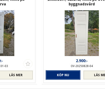
ärva
byggnadsvård
:-
2.900:-
031-03
OV-20250828-04
LÄS MER
KÖP NU
LÄS M