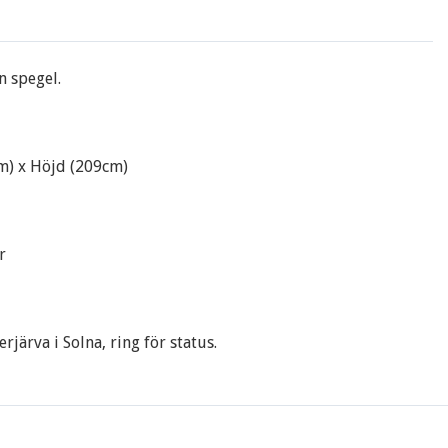
 spegel.
m) x Höjd (209cm)
r
rjärva i Solna, ring för status.