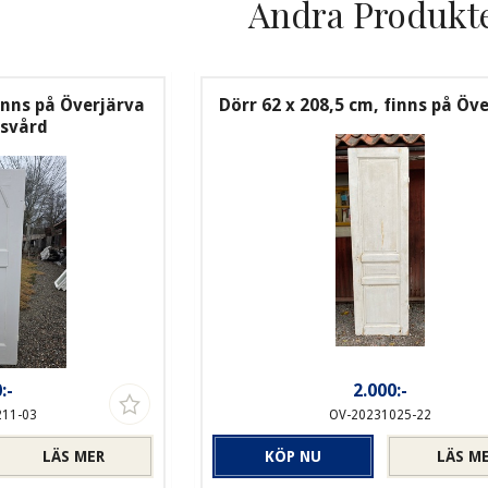
Andra Produkt
inns på Överjärva
Dörr 62 x 208,5 cm, finns på Öv
svård
:-
2.000:-
211-03
OV-20231025-22
LÄS MER
KÖP NU
LÄS M