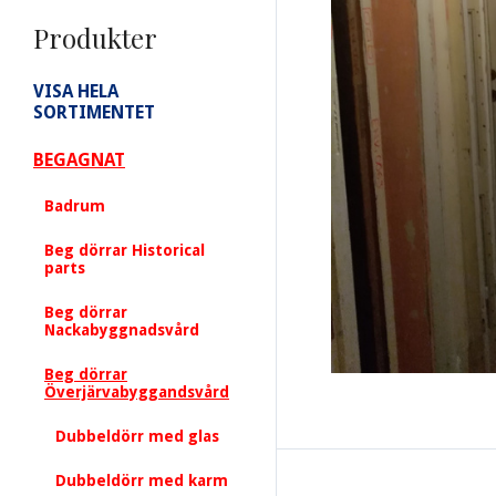
Produkter
VISA HELA
SORTIMENTET
BEGAGNAT
Badrum
Beg dörrar Historical
parts
Beg dörrar
Nackabyggnadsvård
Beg dörrar
Överjärvabyggandsvård
Dubbeldörr med glas
Dubbeldörr med karm