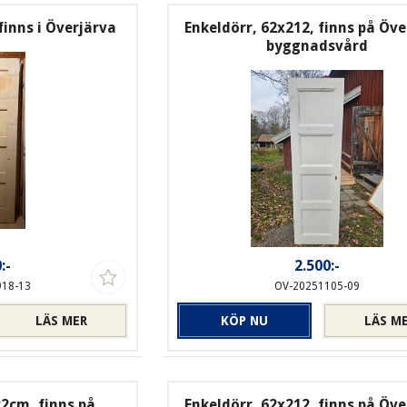
finns i Överjärva
Enkeldörr, 62x212, finns på Öve
byggnadsvård
:-
2.500:-
918-13
OV-20251105-09
LÄS MER
KÖP NU
LÄS M
22cm, finns på
Enkeldörr, 62x212, finns på Öve