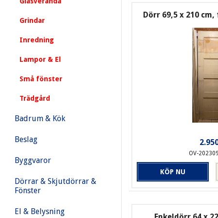
Glasveranda
Dörr 69,5 x 210 cm, 
Grindar
Inredning
Lampor & El
Små fönster
Trädgård
Badrum & Kök
Beslag
2.950
OV-20230
Byggvaror
KÖP NU
Dörrar & Skjutdörrar &
Fönster
El & Belysning
Enkeldörr 64 x 2