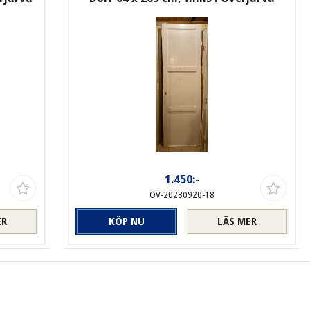
1.450:-
OV-20230920-18
ER
KÖP NU
LÄS MER