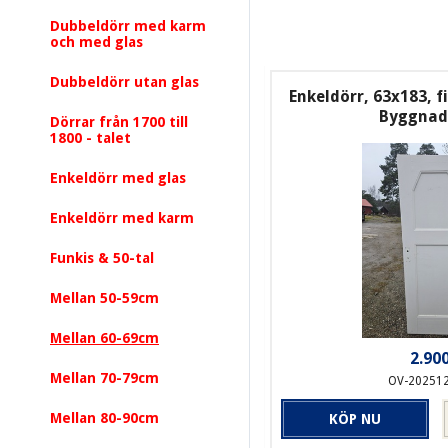
Dubbeldörr med karm
och med glas
Dubbeldörr utan glas
Enkeldörr, 63x183, f
Byggnad
Dörrar från 1700 till
1800 - talet
Enkeldörr med glas
Enkeldörr med karm
Funkis & 50-tal
Mellan 50-59cm
Mellan 60-69cm
2.900
Mellan 70-79cm
OV-20251
Mellan 80-90cm
KÖP NU