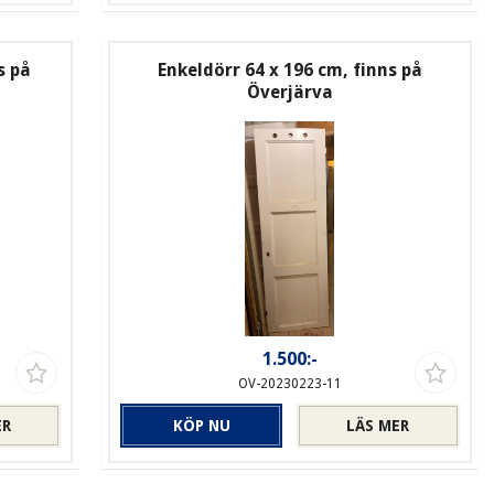
s på
Enkeldörr 64 x 196 cm, finns på
Överjärva
1.500:-
OV-20230223-11
ER
KÖP NU
LÄS MER