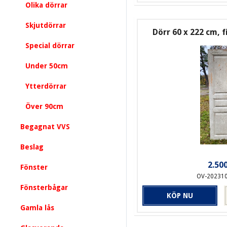
Olika dörrar
Skjutdörrar
Dörr 60 x 222 cm, f
Special dörrar
Under 50cm
Ytterdörrar
Över 90cm
Begagnat VVS
Beslag
2.500
Fönster
OV-20231
Fönsterbågar
KÖP NU
Gamla lås