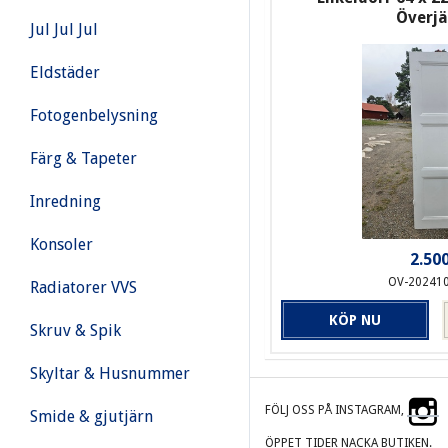
Överj
Jul Jul Jul
Eldstäder
Fotogenbelysning
Färg & Tapeter
Inredning
Konsoler
2.500
OV-20241
Radiatorer VVS
KÖP NU
Skruv & Spik
Skyltar & Husnummer
FÖLJ OSS PÅ INSTAGRAM,
Smide & gjutjärn
ÖPPET TIDER NACKA BUTIKEN.