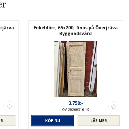
er
erjärva
Enkeldörr, 65x200, finns på Överjräva
Byggnadsvård
3.750:-
OV-20260316-10
ER
KÖP NU
LÄS MER