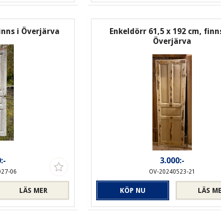
inns i Överjärva
Enkeldörr 61,5 x 192 cm, finn
Överjärva
:-
3.000:-
027-06
OV-20240523-21
LÄS MER
KÖP NU
LÄS M