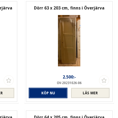
rjärva
Dörr 63 x 203 cm, finns i Överjärva
2.500:-
OV-20231026-06
ER
KÖP NU
LÄS MER
rjärva
Dörr 64 x 205 cm, finns i Överjärva