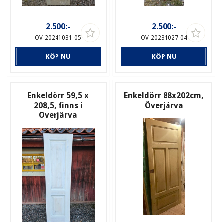
2.500:-
2.500:-
OV-20241031-05
OV-20231027-04
KÖP NU
KÖP NU
Enkeldörr 59,5 x
Enkeldörr 88x202cm,
208,5, finns i
Överjärva
Överjärva