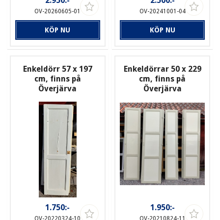
2.950:-
2.500:-
OV-20260605-01
OV-20241001-04
KÖP NU
KÖP NU
Enkeldörr 57 x 197
Enkeldörrar 50 x 229
cm, finns på
cm, finns på
Överjärva
Överjärva
1.750:-
1.950:-
OV-20220324-10
OV-20210824-11