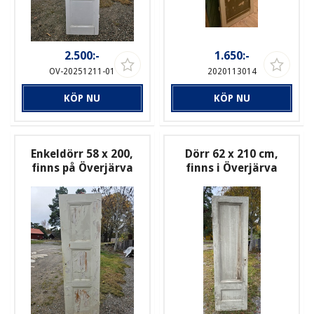
2.500:-
1.650:-
OV-20251211-01
2020113014
KÖP NU
KÖP NU
Enkeldörr 58 x 200,
Dörr 62 x 210 cm,
finns på Överjärva
finns i Överjärva