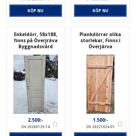
KÖP NU
KÖP NU
Enkeldörr, 58x188,
Plankdörrar olika
finns på Överjräva
storlekar, Finns i
Byggnadsvård
Överjärva
2.500:-
1.500:-
OV-20260129-14
OV-20221024-01