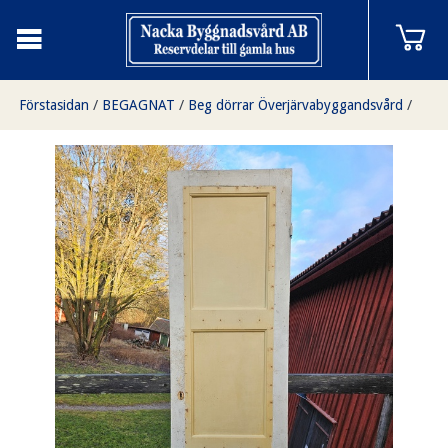
Förstasidan
/
BEGAGNAT
/
Beg dörrar Överjärvabyggandsvård
/
Mellan 50-59cm
/
Enkeldörr, 57,5x202cm, finns i Överjärva