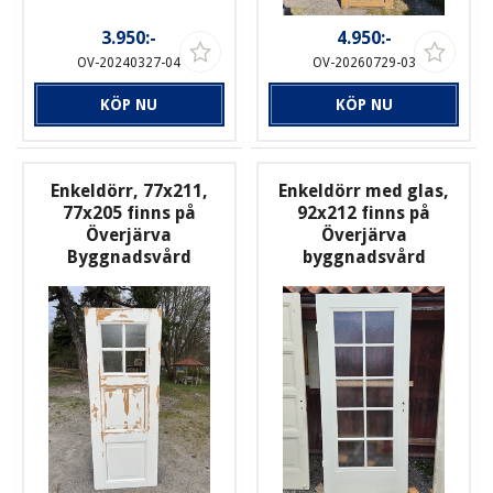
3.950:-
4.950:-
OV-20240327-04
OV-20260729-03
KÖP NU
KÖP NU
Enkeldörr, 77x211,
Enkeldörr med glas,
77x205 finns på
92x212 finns på
Överjärva
Överjärva
Byggnadsvård
byggnadsvård