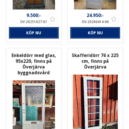
9.500:-
24.950:-
OV-20251027-01
OV-20260414-06
KÖP NU
KÖP NU
Enkeldörr med glas,
Skafferidörr 76 x 225
95x220, finns på
cm, finns på
Överjärva
Överjärva
byggnadsvård