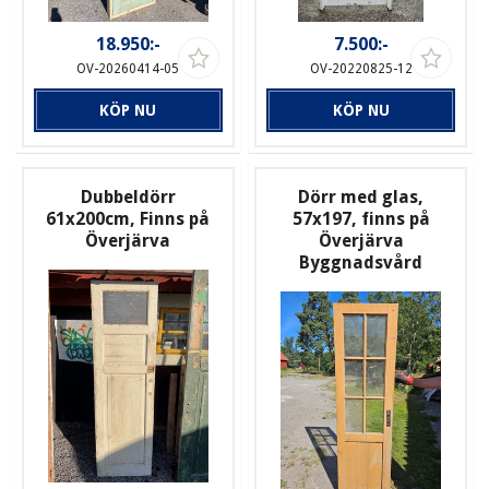
18.950:-
7.500:-
OV-20260414-05
OV-20220825-12
KÖP NU
KÖP NU
Dubbeldörr
Dörr med glas,
61x200cm, Finns på
57x197, finns på
Överjärva
Överjärva
Byggnadsvård