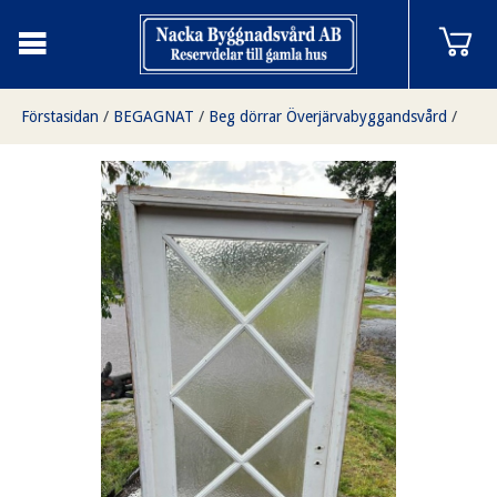
Förstasidan
/
BEGAGNAT
/
Beg dörrar Överjärvabyggandsvård
/
Enkeldörr med glas
/
Enkeldörr med glas och karm, 92 x 208 cm, Finns på Överjärva