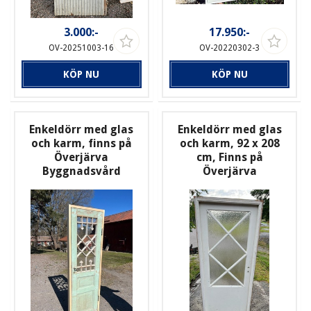
3.000:-
17.950:-
OV-20251003-16
OV-20220302-3
KÖP NU
KÖP NU
Enkeldörr med glas
Enkeldörr med glas
och karm, finns på
och karm, 92 x 208
Överjärva
cm, Finns på
Byggnadsvård
Överjärva