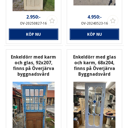
2.950:-
4.950:-
OV-20250827-16
OV-20240523-16
KÖP NU
KÖP NU
Enkeldörr med karm
Enkeldörr med glas
och glas, 92x207,
och karm, 68x204,
finns på Överjärva
finns på Överjärva
byggnadsvård
Byggnadsvård