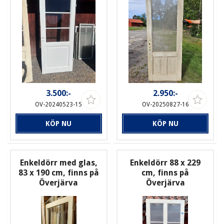
3.500:-
2.950:-
OV-20240523-15
OV-20250827-16
KÖP NU
KÖP NU
Enkeldörr med glas,
Enkeldörr 88 x 229
83 x 190 cm, finns på
cm, finns på
Överjärva
Överjärva