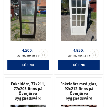
4.500:-
4.950:-
OV-20250530-11
OV-20240523-16
KÖP NU
KÖP NU
Enkeldörr, 77x211,
Enkeldörr med glas,
77x205 finns på
92x212 finns på
Överjärva
Överjärva
Byggnadsvård
byggnadsvård