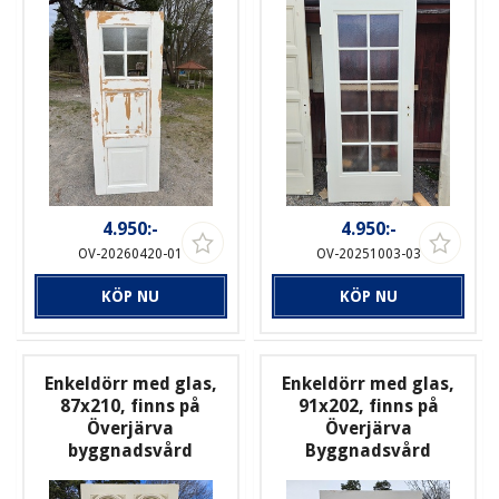
4.950:-
4.950:-
OV-20260420-01
OV-20251003-03
KÖP NU
KÖP NU
Enkeldörr med glas,
Enkeldörr med glas,
87x210, finns på
91x202, finns på
Överjärva
Överjärva
byggnadsvård
Byggnadsvård