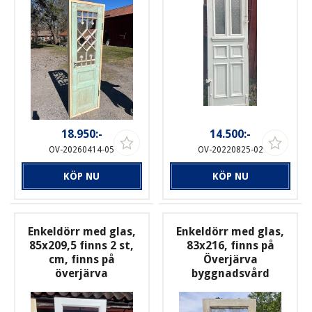
18.950:-
14.500:-
OV-20260414-05
OV-20220825-02
KÖP NU
KÖP NU
Enkeldörr med glas,
Enkeldörr med glas,
85x209,5 finns 2 st,
83x216, finns på
cm, finns på
Överjärva
överjärva
byggnadsvård