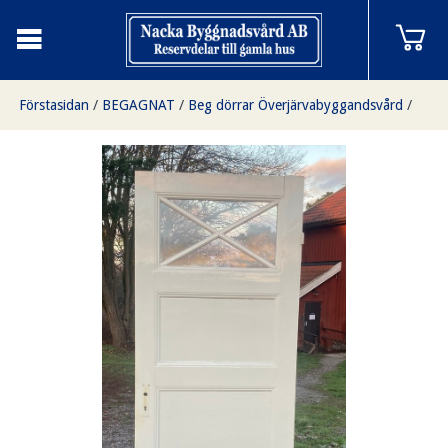
Förstasidan
/
BEGAGNAT
/
Beg dörrar Överjärvabyggandsvård
/
Enkeldörr med glas
/
Enkeldörr med glas 87x212cm & 92x212cm Överjärva