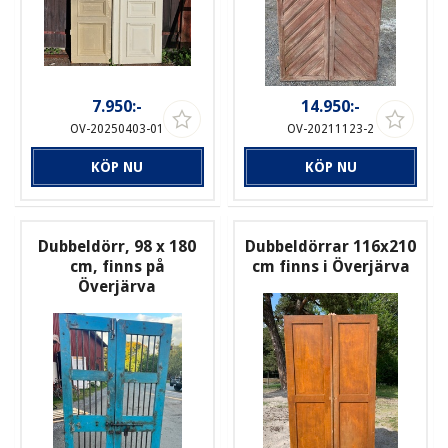
7.950:-
14.950:-
OV-20250403-01
OV-20211123-2
KÖP NU
KÖP NU
Dubbeldörr, 98 x 180
Dubbeldörrar 116x210
cm, finns på
cm finns i Överjärva
Överjärva