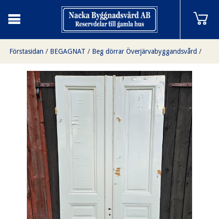
Förstasidan
/
BEGAGNAT
/
Beg dörrar Överjärvabyggandsvård
/
Dubbeldörr utan glas
/
Pardörr 114x237, finns på Överjärva byggnadsvård