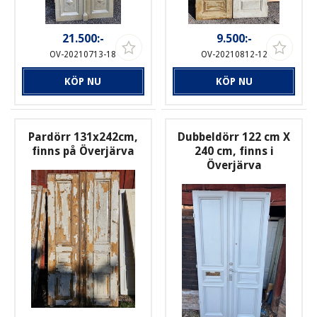
21.500:-
9.500:-
OV-20210713-18
OV-20210812-12
KÖP NU
KÖP NU
Pardörr 131x242cm,
Dubbeldörr 122 cm X
finns på Överjärva
240 cm, finns i
Överjärva