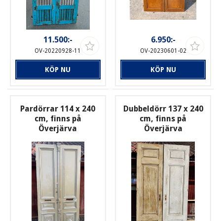
11.500:-
6.950:-
OV-20220928-11
OV-20230601-02
KÖP NU
KÖP NU
Pardörrar 114 x 240
Dubbeldörr 137 x 240
cm, finns på
cm, finns på
Överjärva
Överjärva