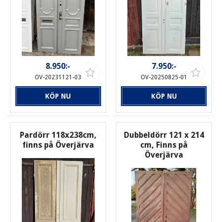
8.950:-
7.950:-
OV-20231121-03
OV-20250825-01
KÖP NU
KÖP NU
Pardörr 118x238cm,
Dubbeldörr 121 x 214
finns på Överjärva
cm, Finns på
Överjärva