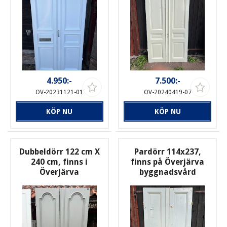
4.950:-
7.500:-
OV-20231121-01
OV-20240419-07
KÖP NU
KÖP NU
Dubbeldörr 122 cm X
Pardörr 114x237,
240 cm, finns i
finns på Överjärva
Överjärva
byggnadsvård