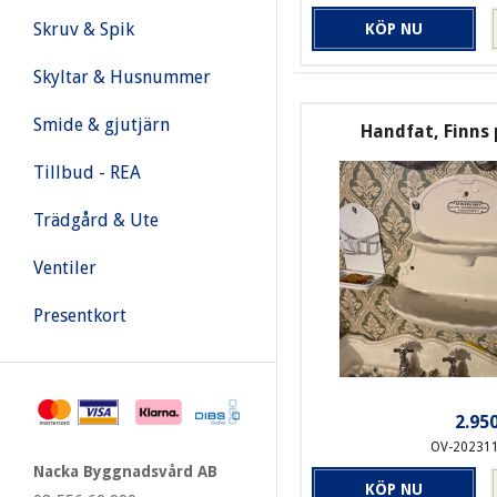
Skruv & Spik
KÖP NU
Skyltar & Husnummer
Smide & gjutjärn
Handfat, Finns 
Tillbud - REA
Trädgård & Ute
Ventiler
Presentkort
2.950
OV-20231
Nacka Byggnadsvård AB
KÖP NU