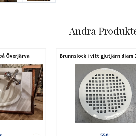
Andra Produkt
på Överjärva
Brunnslock i vitt gjutjärn dia
:-
550:-