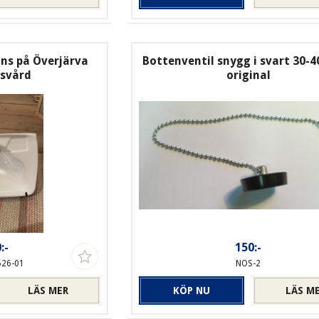
nns på Överjärva
Bottenventil snygg i svart 30-4
svård
original
:-
150:-
526-01
NOS-2
LÄS MER
KÖP NU
LÄS M