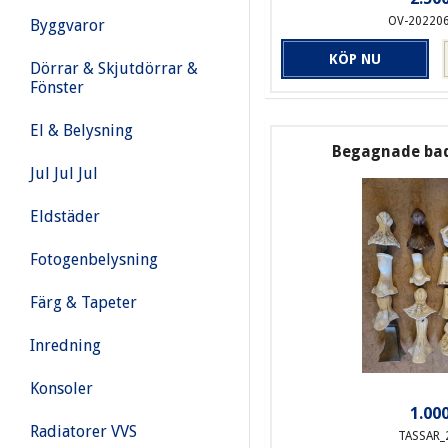
OV-20220
Byggvaror
KÖP NU
Dörrar & Skjutdörrar &
Fönster
El & Belysning
Begagnade ba
Jul Jul Jul
Eldstäder
Fotogenbelysning
Färg & Tapeter
Inredning
Konsoler
1.000
Radiatorer VVS
TASSAR_