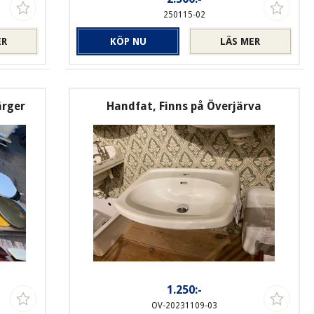
250115-02
ER
KÖP NU
LÄS MER
ärger
Handfat, Finns på Överjärva
1.250:-
OV-20231109-03