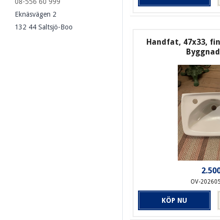
08-556 60 999
Eknäsvägen 2
132 44 Saltsjö-Boo
Handfat, 47x33, fi
Byggnad
2.500
OV-20260
KÖP NU