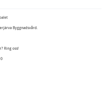
oalet
erjärva Byggnadsvård.
? Ring oss!
10