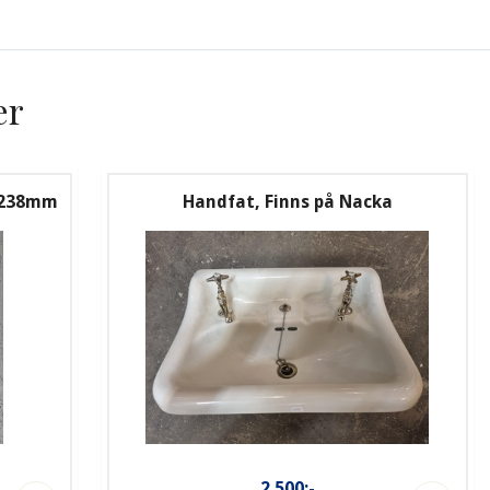
er
m 238mm
Handfat, Finns på Nacka
2.500:-