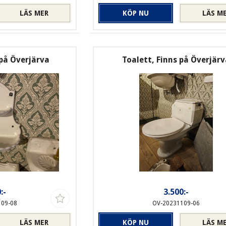
LÄS MER
KÖP NU
LÄS M
på Överjärva
Toalett, Finns på Överjär
:-
3.500:-
109-08
OV-20231109-06
LÄS MER
KÖP NU
LÄS M