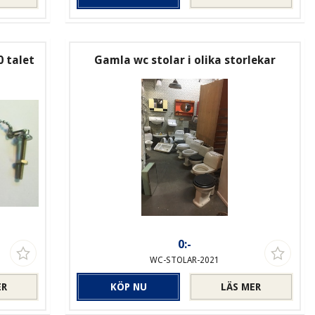
0 talet
Gamla wc stolar i olika storlekar
0:-
WC-STOLAR-2021
ER
KÖP NU
LÄS MER