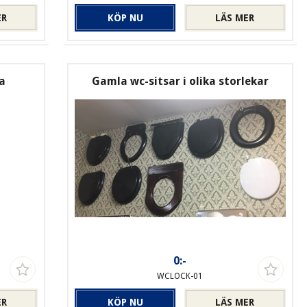
ER
KÖP NU
LÄS MER
va
Gamla wc-sitsar i olika storlekar
0:-
WCLOCK-01
ER
KÖP NU
LÄS MER