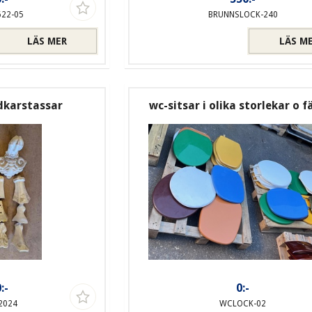
622-05
BRUNNSLOCK-240
LÄS MER
LÄS M
dkarstassar
wc-sitsar i olika storlekar o f
:-
0:-
2024
WCLOCK-02