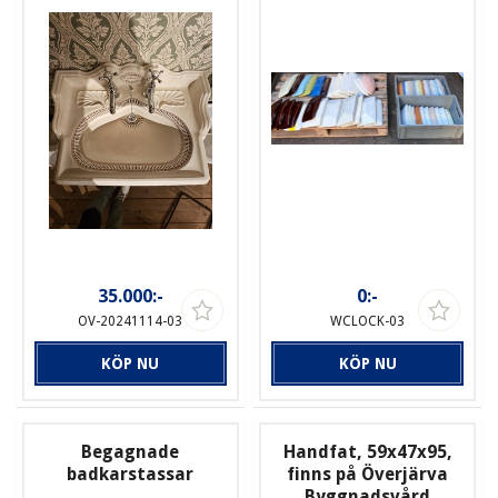
35.000:-
0:-
OV-20241114-03
WCLOCK-03
KÖP NU
KÖP NU
Begagnade
Handfat, 59x47x95,
badkarstassar
finns på Överjärva
Byggnadsvård