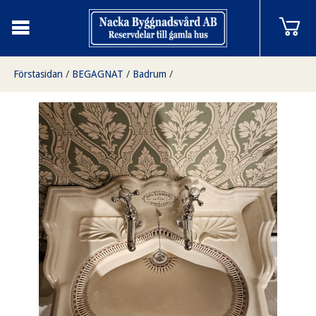
Förstasidan
/
BEGAGNAT
/
Badrum
/
Handfat, 57x28, finns på Överjärva