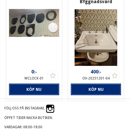
BYggnadsvård
0:-
400:-
WCLOCK-01
OV-20251201-04
KÖP NU
KÖP NU
FÖLJ OSS PÅ INSTAGRAM,
ÖPPET TIDER NACKA BUTIKEN.
VARDAGAR: 08:00-18:00