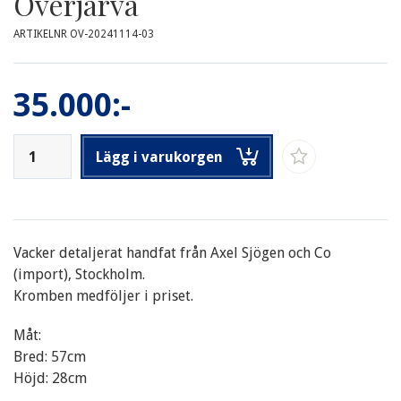
Överjärva
ARTIKELNR OV-20241114-03
35.000:-
Lägg i varukorgen
Vacker detaljerat handfat från Axel Sjögen och Co
(import), Stockholm.
Kromben medföljer i priset.
Måt:
Bred: 57cm
Höjd: 28cm