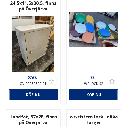
24,5x11,5x30,5, finns
på Överjärva
850:-
0:-
OV-20250523-01
WCLOCK-02
KÖP NU
KÖP NU
Handfat, 57x28, finns
wc-cistern lock i olika
på Överjärva
färger