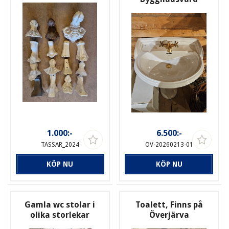
1.000:-
6.500:-
TASSAR_2024
OV-20260213-01
KÖP NU
KÖP NU
Gamla wc stolar i
Toalett, Finns på
olika storlekar
Överjärva