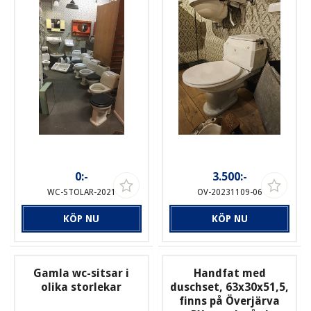
0:-
3.500:-
WC-STOLAR-2021
OV-20231109-06
KÖP NU
KÖP NU
Gamla wc-sitsar i
Handfat med
olika storlekar
duschset, 63x30x51,5,
finns på Överjärva