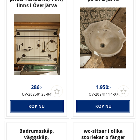
finns i Överjärva
286:-
1.950:-
OV-20250128-04
OV-20241114-07
KÖP NU
KÖP NU
Badrumsskåp,
wc-sitsar i olika
väggskåp,
storlekar o färger