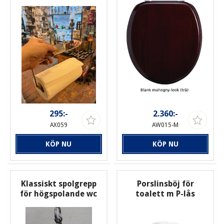
295:-
2.360:-
AX059
AW015-M
KÖP NU
KÖP NU
Klassiskt spolgrepp
Porslinsböj för
för högspolande wc
toalett m P-lås