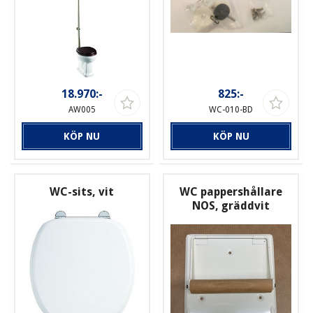
18.970:-
825:-
AW005
WC-010-BD
KÖP NU
KÖP NU
WC-sits, vit
WC pappershållare
NOS, gräddvit