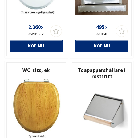
2.360:-
495:-
AW015-V
AX058
KÖP NU
KÖP NU
WC-sits, ek
Toapappershållare i
rostfritt