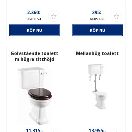
2.360:-
295:-
AW015-E
AX053-RF
KÖP NU
KÖP NU
Golvstående toalett
Mellanhög toalett
m högre sitthöjd
11.315:-
13.955:-