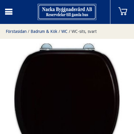
Förstasidan
/
Badrum & Kök
/
WC
/
WC-sits, svart