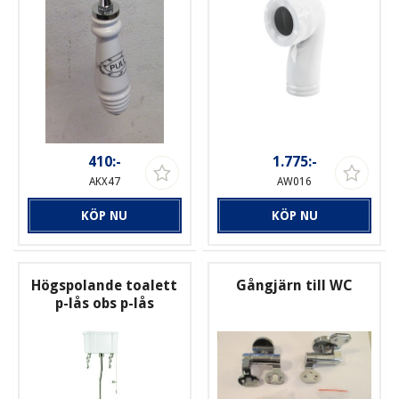
410:-
1.775:-
AKX47
AW016
KÖP NU
KÖP NU
Högspolande toalett
Gångjärn till WC
p-lås obs p-lås