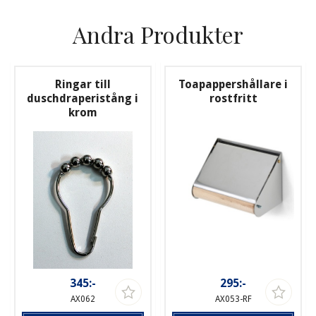
Andra Produkter
Ringar till
Toapappershållare i
duschdraperistång i
rostfritt
krom
345:-
295:-
AX062
AX053-RF