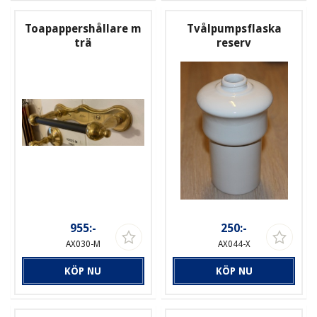
Toapappershållare m
Tvålpumpsflaska
trä
reserv
955:-
250:-
AX030-M
AX044-X
KÖP NU
KÖP NU