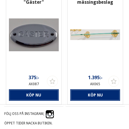
"Gäster"
mässingsbeslag
375:-
1.395:-
AX087
AX065
KÖP NU
KÖP NU
FÖLJ OSS PÅ INSTAGRAM,
ÖPPET TIDER NACKA BUTIKEN.