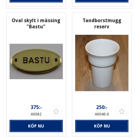
Oval skylt i mässing
Tandborstmugg
"Bastu"
reserv
375:-
250:-
AX082
AX040-X
KÖP NU
KÖP NU