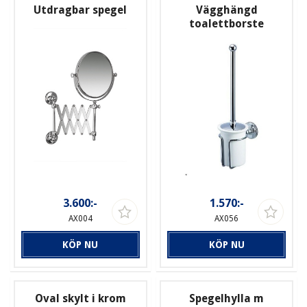
Utdragbar spegel
Vägghängd
toalettborste
3.600:-
1.570:-
AX004
AX056
KÖP NU
KÖP NU
Oval skylt i krom
Spegelhylla m