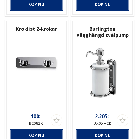
KÖP NU
KÖP NU
Kroklist 2-krokar
Burlington
vägghängd tvålpump
100:-
2.205:-
BC082-2
AX057-CR
KÖP NU
KÖP NU