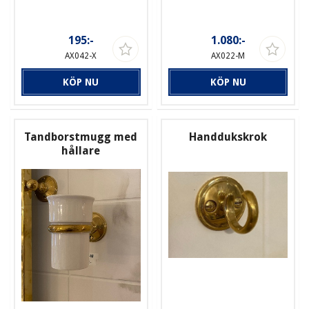
195:-
1.080:-
AX042-X
AX022-M
KÖP NU
KÖP NU
Tandborstmugg med
Handdukskrok
hållare