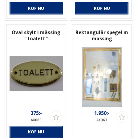
KÖP NU
KÖP NU
Oval skylt i mässing
Rektangulär spegel m
"Toalett"
mässing
375:-
1.950:-
AX080
AX063
KÖP NU