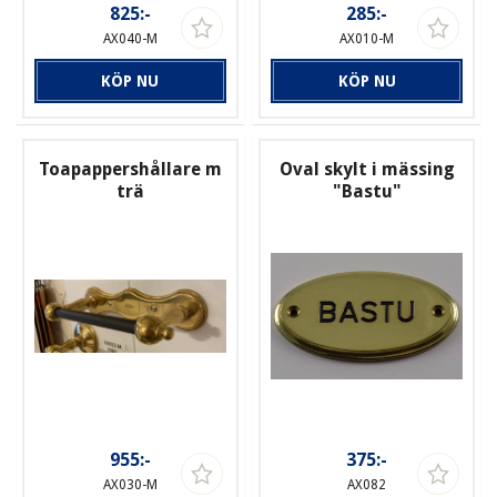
825:-
285:-
AX040-M
AX010-M
KÖP NU
KÖP NU
Toapappershållare m
Oval skylt i mässing
trä
"Bastu"
955:-
375:-
AX030-M
AX082