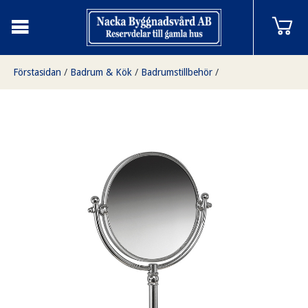
Förstasidan
/
Badrum & Kök
/
Badrumstillbehör
/
Spegel, fristående