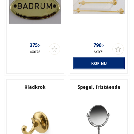
375:-
790:-
AX078
AX071
KÖP NU
Klädkrok
Spegel, fristående