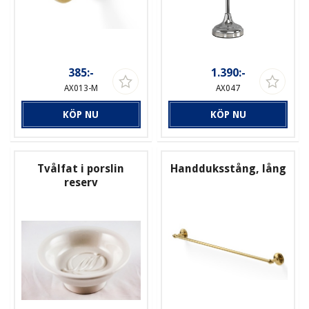
385:-
1.390:-
AX013-M
AX047
KÖP NU
KÖP NU
Tvålfat i porslin
Handduksstång, lång
reserv