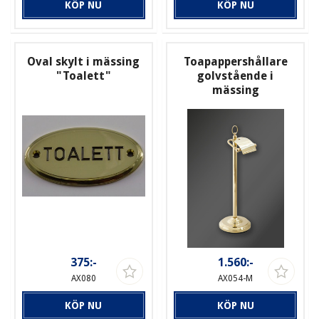
KÖP NU
KÖP NU
Oval skylt i mässing
Toapappershållare
"Toalett"
golvstående i
mässing
375:-
1.560:-
AX080
AX054-M
KÖP NU
KÖP NU