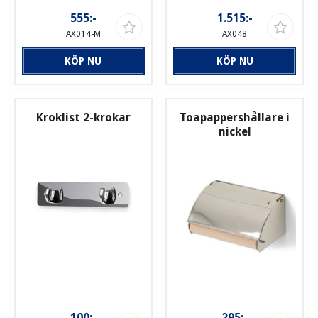
555:-
1.515:-
AX014-M
AX048
KÖP NU
KÖP NU
Kroklist 2-krokar
Toapappershållare i
nickel
100:-
295:-