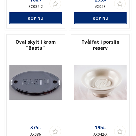
BC082-2
AX053
KÖP NU
KÖP NU
Oval skylt i krom
Tvålfat i porslin
"Bastu"
reserv
375:-
195:-
AX086
AX042-X