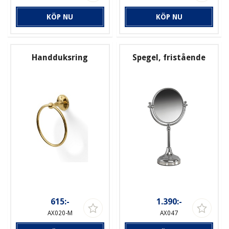
KÖP NU
KÖP NU
Handduksring
Spegel, fristående
615:-
1.390:-
AX020-M
AX047