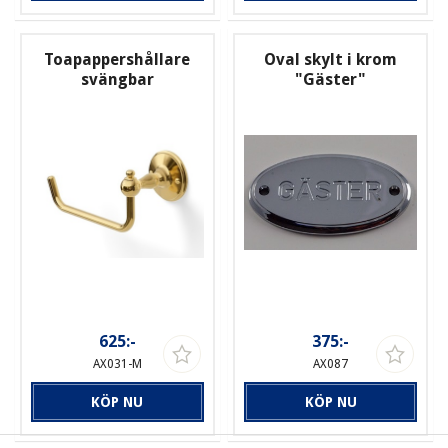
Toapappershållare
Oval skylt i krom
svängbar
"Gäster"
625:-
375:-
AX031-M
AX087
KÖP NU
KÖP NU