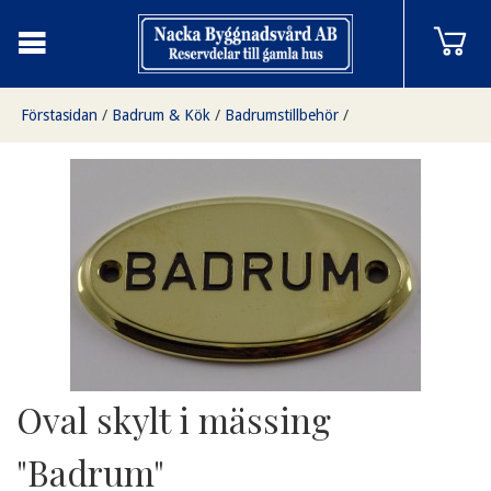
Förstasidan
/
Badrum & Kök
/
Badrumstillbehör
/
Oval skylt i mässing "Badrum"
Oval skylt i mässing
"Badrum"