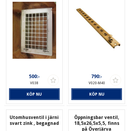
500:-
790:-
V038
V020-M40
KÖP NU
KÖP NU
Utomhusventil i järni
Öppningsbar ventil,
svart zink , begagnad
18,5x26,5x5,5, finns
på Överjärva