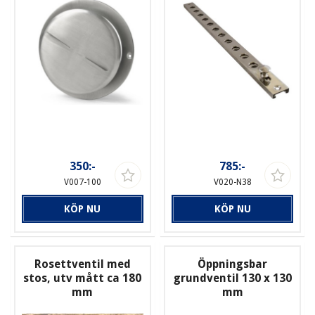
350:-
785:-
V007-100
V020-N38
KÖP NU
KÖP NU
Rosettventil med
Öppningsbar
stos, utv mått ca 180
grundventil 130 x 130
mm
mm