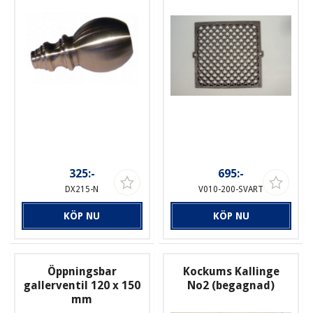
325:-
695:-
DX215-N
V010-200-SVART
KÖP NU
KÖP NU
Öppningsbar
Kockums Kallinge
gallerventil 120 x 150
No2 (begagnad)
mm