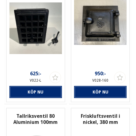
625:-
950:-
V022-L
V028-160
KÖP NU
KÖP NU
Tallriksventil 80
Friskluftsventil i
Aluminium 100mm
nickel, 380 mm