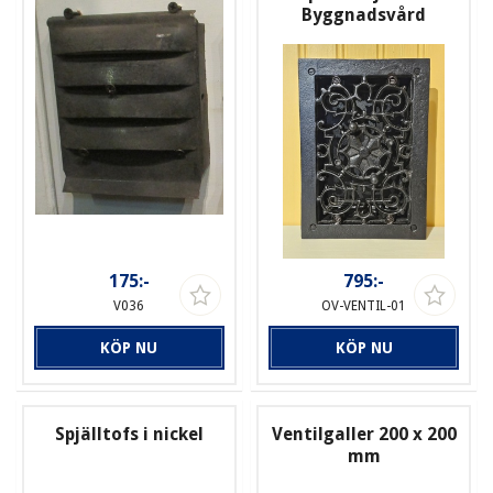
Byggnadsvård
175:-
795:-
V036
OV-VENTIL-01
KÖP NU
KÖP NU
Spjälltofs i nickel
Ventilgaller 200 x 200
mm