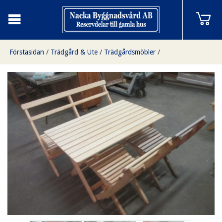
Förstasidan
/
Trädgård & Ute
/
Trädgårdsmöbler
/
Gammaldags trädgårdsgrupp, obehandlad