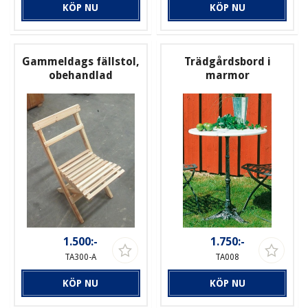
KÖP NU
KÖP NU
Gammeldags fällstol,
Trädgårdsbord i
obehandlad
marmor
1.500:-
1.750:-
TA300-A
TA008
KÖP NU
KÖP NU