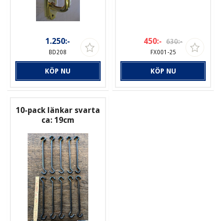
1.250:-
450:-
630:-
BD208
FX001-25
KÖP NU
KÖP NU
10-pack länkar svarta
ca: 19cm