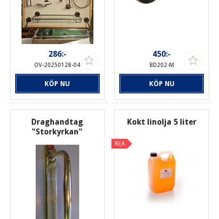
286:-
450:-
OV-20250128-04
BD202-M
KÖP NU
KÖP NU
Draghandtag
Kokt linolja 5 liter
"Storkyrkan"
REA