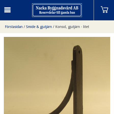
Förstasidan
/
Smide & gjutjärn
/
Konsol, gjutjärn - litet