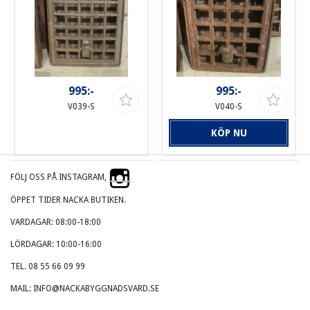
995:-
995:-
V039-S
V040-S
KÖP NU
FÖLJ OSS PÅ INSTAGRAM,
ÖPPET TIDER NACKA BUTIKEN.
VARDAGAR: 08:00-18:00
LÖRDAGAR: 10:00-16:00
TEL. 08 55 66 09 99
MAIL: INFO@NACKABYGGNADSVARD.SE