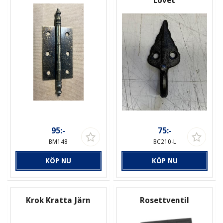
"Lövet"
95:-
75:-
BM148
BC210-L
KÖP NU
KÖP NU
Krok Kratta Järn
Rosettventil