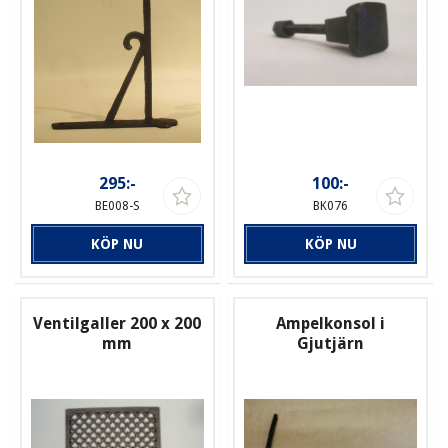
295:-
100:-
BE008-S
BK076
KÖP NU
KÖP NU
Ventilgaller 200 x 200
Ampelkonsol i
mm
Gjutjärn