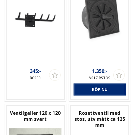
345:-
1.350:-
BC909
V017-RSTOS
KÖP NU
Ventilgaller 120 x 120
Rosettventil med
mm svart
stos, utv mått ca 125
mm