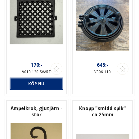
170:-
645:-
V010-120-SVART
V006-110
KÖP NU
Ampelkrok, gjutjärn -
Knopp "smidd spik"
stor
ca 25mm