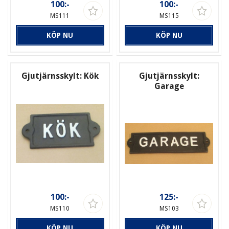
100:-
100:-
MS111
MS115
KÖP NU
KÖP NU
Gjutjärnsskylt: Kök
Gjutjärnsskylt:
Garage
100:-
125:-
MS110
MS103
KÖP NU
KÖP NU