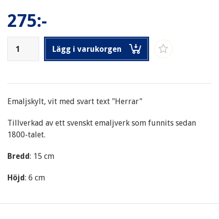
275:-
Lägg i varukorgen
Emaljskylt, vit med svart text "Herrar"
Tillverkad av ett svenskt emaljverk som funnits sedan
1800-talet.
Bredd
: 15 cm
Höjd
: 6 cm