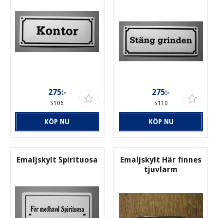
275:-
275:-
S106
S110
KÖP NU
KÖP NU
Emaljskylt Spirituosa
Emaljskylt Här finnes
tjuvlarm