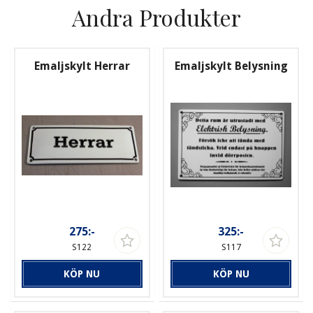
Andra Produkter
Emaljskylt Herrar
Emaljskylt Belysning
275:-
325:-
S122
S117
KÖP NU
KÖP NU