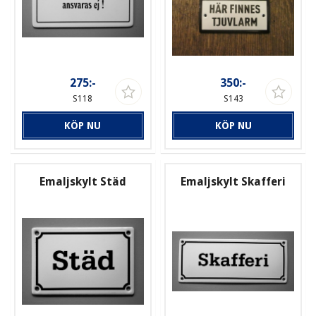
275:-
350:-
S118
S143
KÖP NU
KÖP NU
Emaljskylt Städ
Emaljskylt Skafferi