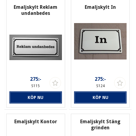
Emaljskylt Reklam
Emaljskylt In
undanbedes
275:-
275:-
S115
S124
KÖP NU
KÖP NU
Emaljskylt Kontor
Emaljskylt Stäng
grinden