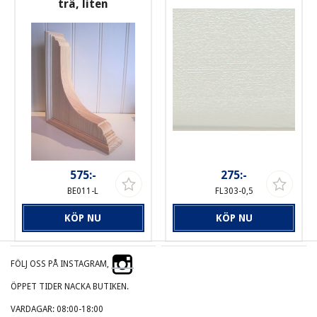
trä, liten
575:-
275:-
BE011-L
FL303-0,5
KÖP NU
KÖP NU
FÖLJ OSS PÅ INSTAGRAM,
ÖPPET TIDER NACKA BUTIKEN.
VARDAGAR: 08:00-18:00