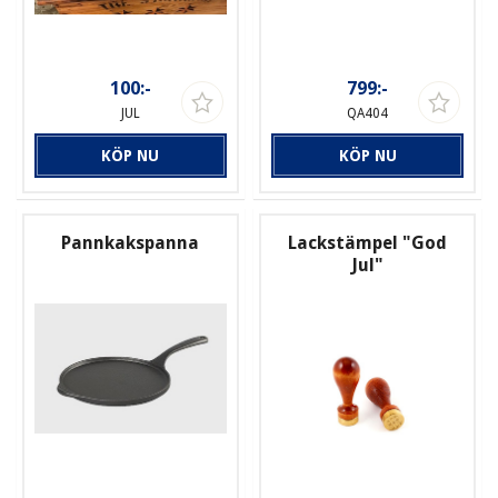
100:-
799:-
JUL
QA404
KÖP NU
KÖP NU
Pannkakspanna
Lackstämpel "God
Jul"