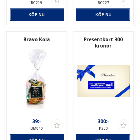
BC219
BC227
KÖP NU
KÖP NU
Bravo Kola
Presentkort 300
kronor
39:-
300:-
QM040
P300