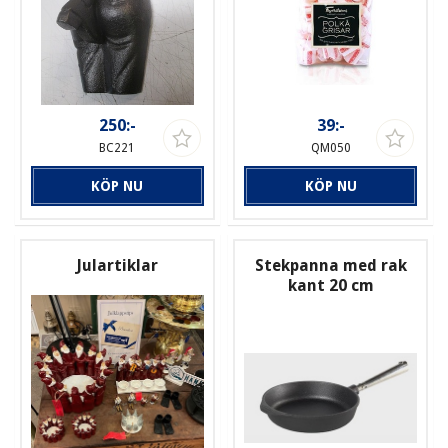
250:-
39:-
BC221
QM050
KÖP NU
KÖP NU
Julartiklar
Stekpanna med rak
kant 20 cm