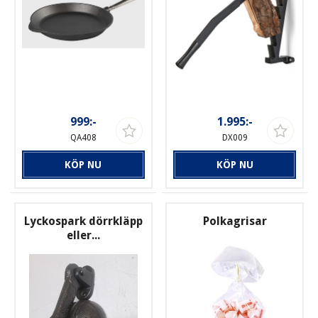
999:-
1.995:-
QA408
DX009
KÖP NU
KÖP NU
Lyckospark dörrkläpp
Polkagrisar
eller...