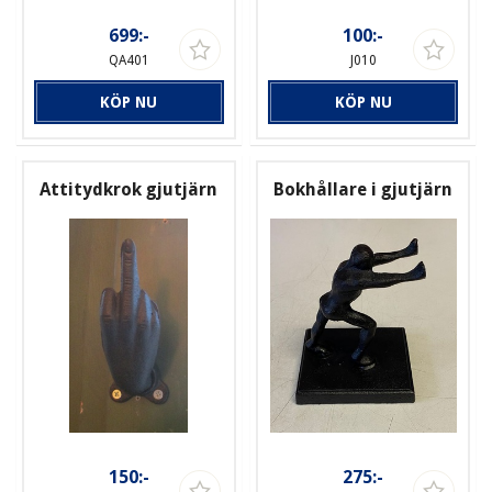
699:-
100:-
QA401
J010
KÖP NU
KÖP NU
Attitydkrok gjutjärn
Bokhållare i gjutjärn
150:-
275:-