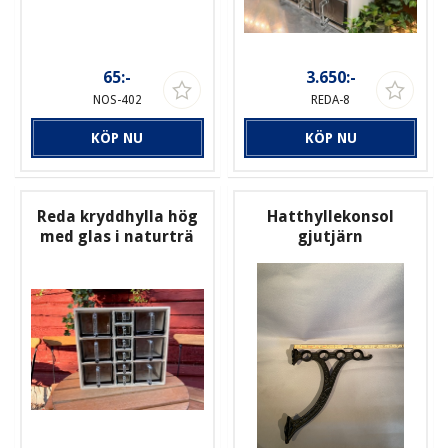
65:-
3.650:-
NOS-402
REDA-8
KÖP NU
KÖP NU
Reda kryddhylla hög
Hatthyllekonsol
med glas i naturträ
gjutjärn