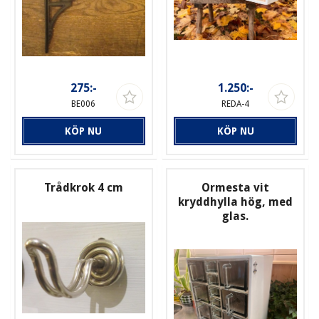
275:-
1.250:-
BE006
REDA-4
KÖP NU
KÖP NU
Trådkrok 4 cm
Ormesta vit
kryddhylla hög, med
glas.