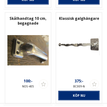
Skålhandtag 10 cm,
Klassisk galghängare
begagnade
100:-
375:-
NOS-405
BC009-N
KÖP NU