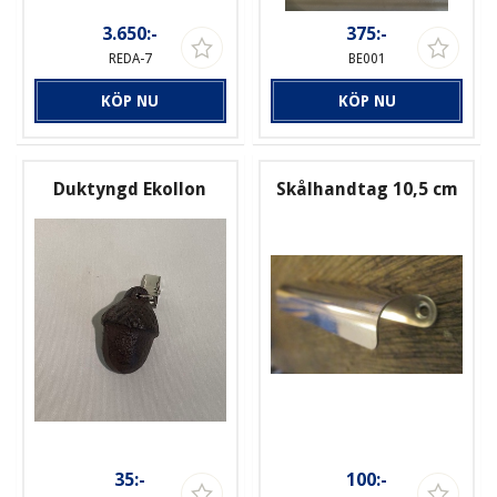
3.650:-
375:-
REDA-7
BE001
KÖP NU
KÖP NU
Duktyngd Ekollon
Skålhandtag 10,5 cm
35:-
100:-