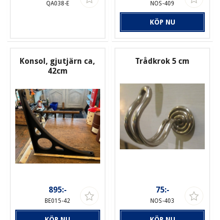
QA038-E
NOS-409
KÖP NU
Konsol, gjutjärn ca,
Trådkrok 5 cm
42cm
895:-
75:-
BE015-42
NOS-403
KÖP NU
KÖP NU