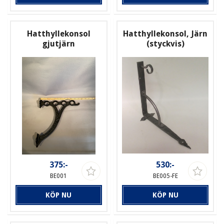
Hatthyllekonsol
Hatthyllekonsol, Järn
gjutjärn
(styckvis)
375:-
530:-
BE001
BE005-FE
KÖP NU
KÖP NU