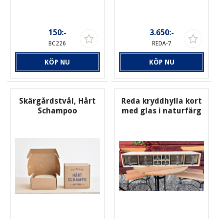
150:-
3.650:-
BC226
REDA-7
KÖP NU
KÖP NU
Skärgårdstvål, Hårt
Reda kryddhylla kort
Schampoo
med glas i naturfärg