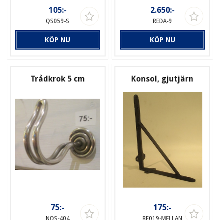
105:-
2.650:-
QS059-S
REDA-9
KÖP NU
KÖP NU
Trådkrok 5 cm
Konsol, gjutjärn
75:-
175:-
NOS-404
BE019-MELLAN