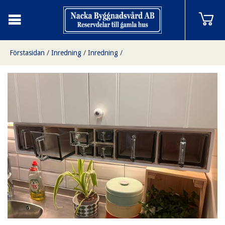
Förstasidan
/
Inredning
/
Inredning
/
Reda kryddhylla kort med glas i vitt