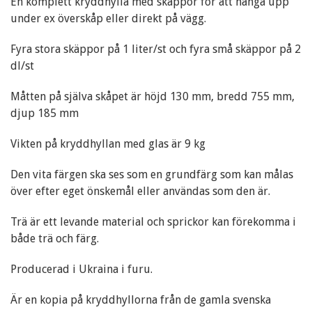
En komplett kryddhylla med skäppor för att hänga upp
under ex överskåp eller direkt på vägg.
Fyra stora skäppor på 1 liter/st och fyra små skäppor på 2
dl/st
Måtten på själva skåpet är höjd 130 mm, bredd 755 mm,
djup 185 mm
Vikten på kryddhyllan med glas är 9 kg
Den vita färgen ska ses som en grundfärg som kan målas
över efter eget önskemål eller användas som den är.
Trä är ett levande material och sprickor kan förekomma i
både trä och färg.
Producerad i Ukraina i furu.
Är en kopia på kryddhyllorna från de gamla svenska