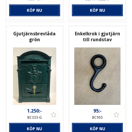
KÖP NU
KÖP NU
Gjutjärnsbrevlåda
Enkelkrok i gjutjärn
grön
till rundstav
1.250:-
95:-
BC333-G
BC905
KÖP NU
KÖP NU