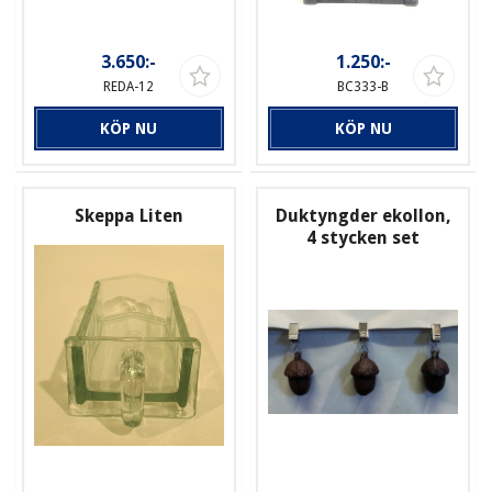
3.650:-
1.250:-
REDA-12
BC333-B
KÖP NU
KÖP NU
Skeppa Liten
Duktyngder ekollon,
4 stycken set