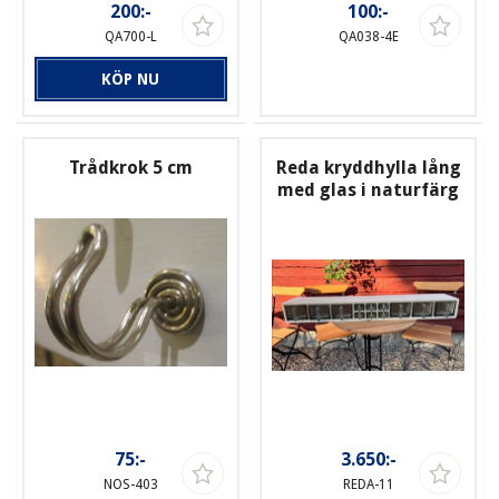
200:-
100:-
QA700-L
QA038-4E
KÖP NU
Trådkrok 5 cm
Reda kryddhylla lång
med glas i naturfärg
75:-
3.650:-
NOS-403
REDA-11