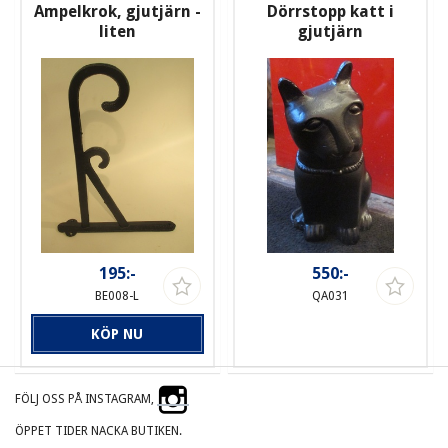
Ampelkrok, gjutjärn -
Dörrstopp katt i
liten
gjutjärn
195:-
550:-
BE008-L
QA031
KÖP NU
FÖLJ OSS PÅ INSTAGRAM,
ÖPPET TIDER NACKA BUTIKEN.