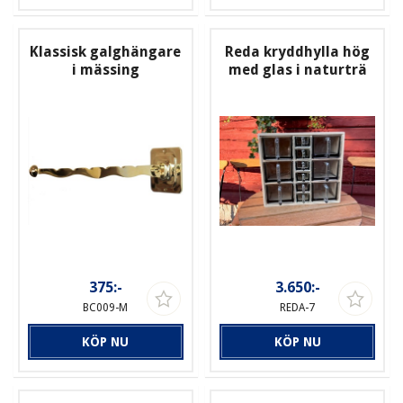
Klassisk galghängare
Reda kryddhylla hög
i mässing
med glas i naturträ
375:-
3.650:-
BC009-M
REDA-7
KÖP NU
KÖP NU