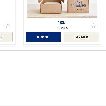
105:-
QS059-S
ER
KÖP NU
LÄS MER