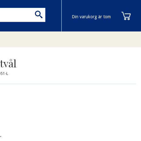
Din varukorg är tom
tvål
051-L
r