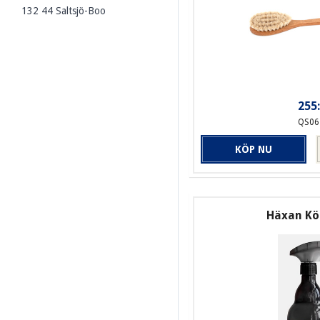
132 44 Saltsjö-Boo
255:
QS06
KÖP NU
Häxan Kö