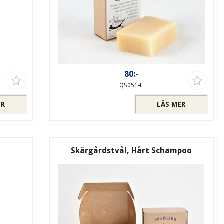
80:-
QS051-F
ER
LÄS MER
Skärgårdstvål, Hårt Schampoo