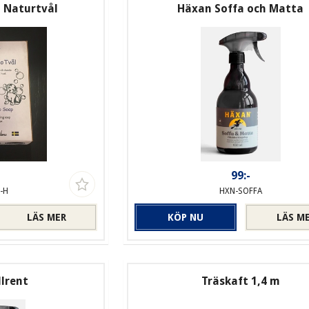
 Naturtvål
Häxan Soffa och Matta
-
99:-
-H
HXN-SOFFA
LÄS MER
KÖP NU
LÄS M
lrent
Träskaft 1,4 m