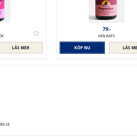
-
79:-
ÖK
HXN-RAPS
LÄS MER
KÖP NU
LÄS M
RD.SE