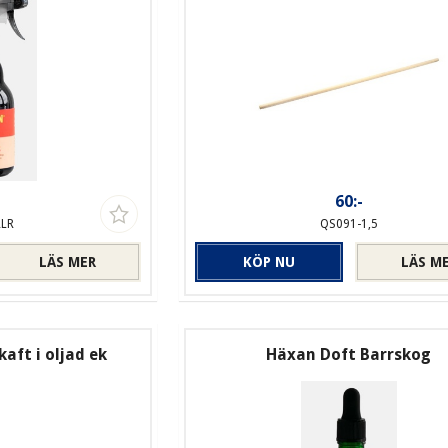
-
60:-
LLR
QS091-1,5
LÄS MER
KÖP NU
LÄS M
aft i oljad ek
Häxan Doft Barrskog