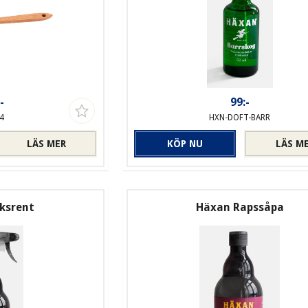
-
99:-
4
HXN-DOFT-BARR
LÄS MER
KÖP NU
LÄS M
ksrent
Häxan Rapssåpa