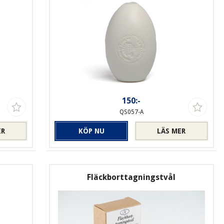
150:-
QS057-A
ER
KÖP NU
LÄS MER
Fläckborttagningstvål