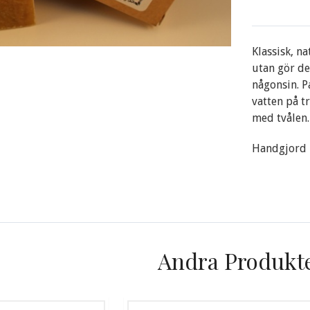
Klassisk, na
utan gör de
någonsin. P
vatten på tr
med tvålen.
Handgjord i
Andra Produkt