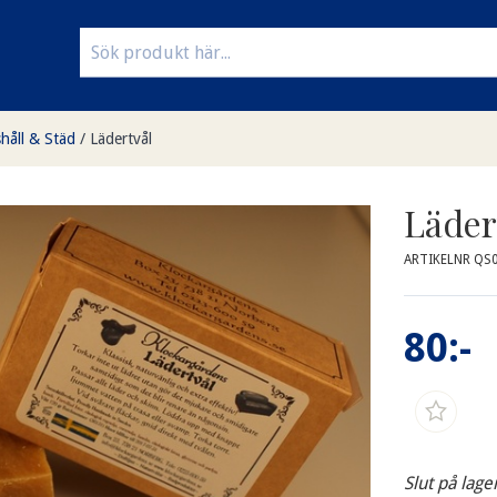
håll & Städ
/
Lädertvål
Läder
ARTIKELNR QS
80:-
Slut på lage