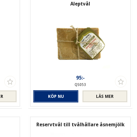
Aleptvål
95:-
QS053
ER
KÖP NU
LÄS MER
Reservtvål till tvålhållare åsnemjölk