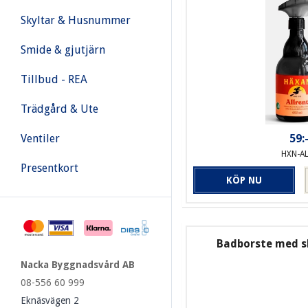
Skyltar & Husnummer
Smide & gjutjärn
Tillbud - REA
Trädgård & Ute
Ventiler
59:
HXN-A
Presentkort
KÖP NU
Badborste med sk
Nacka Byggnadsvård AB
08-556 60 999
Eknäsvägen 2