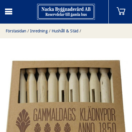
Förstasidan
/
Inredning
/
Hushåll & Städ
/
Klädnypor i trä/Bykpojkar