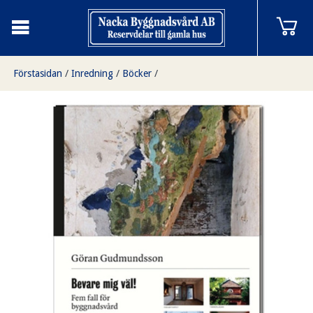
Förstasidan
/
Inredning
/
Böcker
/
Bevare mig väl! Fem fall för byggnadsvård