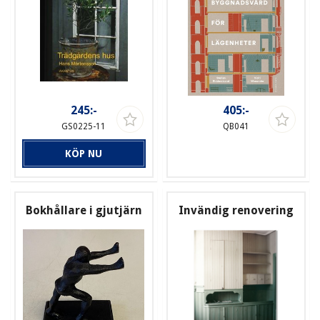
245:-
405:-
GS0225-11
QB041
KÖP NU
Bokhållare i gjutjärn
Invändig renovering