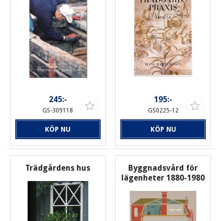
245:-
195:-
GS-309118
GS0225-12
KÖP NU
KÖP NU
Trädgårdens hus
Byggnadsvård för
lägenheter 1880-1980