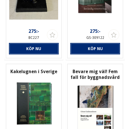
275:-
275:-
BC227
GS-309122
KÖP NU
KÖP NU
Kakelugnen i Sverige
Bevare mig väl! Fem
fall för byggnadsvård