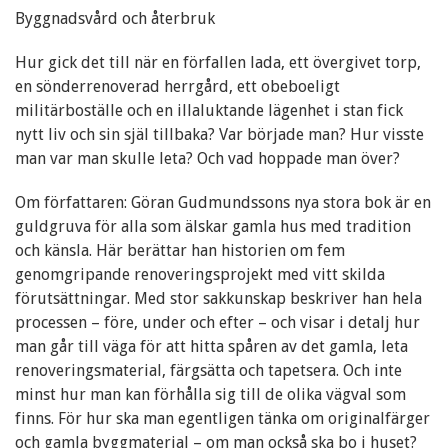
Byggnadsvård och återbruk
Hur gick det till när en förfallen lada, ett övergivet torp,
en sönderrenoverad herrgård, ett obeboeligt
militärboställe och en illaluktande lägenhet i stan fick
nytt liv och sin själ tillbaka? Var började man? Hur visste
man var man skulle leta? Och vad hoppade man över?
Om författaren: Göran Gudmundssons nya stora bok är en
guldgruva för alla som älskar gamla hus med tradition
och känsla. Här berättar han historien om fem
genomgripande renoveringsprojekt med vitt skilda
förutsättningar. Med stor sakkunskap beskriver han hela
processen – före, under och efter – och visar i detalj hur
man går till väga för att hitta spåren av det gamla, leta
renoveringsmaterial, färgsätta och tapetsera. Och inte
minst hur man kan förhålla sig till de olika vägval som
finns. För hur ska man egentligen tänka om originalfärger
och gamla byggmaterial – om man också ska bo i huset?