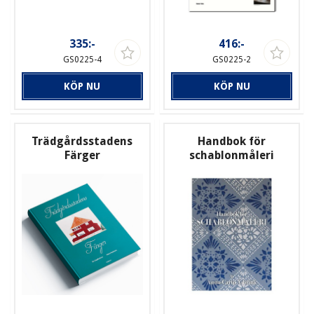
335:-
416:-
GS0225-4
GS0225-2
KÖP NU
KÖP NU
Trädgårdsstadens
Handbok för
Färger
schablonmåleri