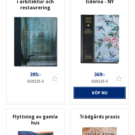
i arkitektur och
tiderna - NY
restaurering
395:-
369:-
GS0225-3
GS0225-5
KÖP NU
Flyttning av gamla
Trädgårds praxis
hus