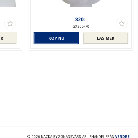
820:-
GX205-70
ER
KÖP NU
LÄS MER
© 2026
NACKA BYGGNADSVÅRD AB
- EHANDEL FRÅN
VENDRE