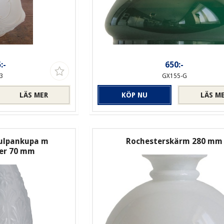
:-
650:-
3
GX155-G
LÄS MER
KÖP NU
LÄS M
tulpankupa m
Rochesterskärm 280 mm
ter 70 mm