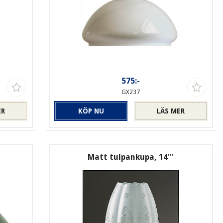
575:-
GX237
ER
KÖP NU
LÄS MER
m
Matt tulpankupa, 14'''