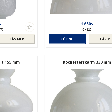
-
1.650:-
-70
GX225
LÄS MER
KÖP NU
LÄS M
vit 155 mm
Rochesterskärm 330 mm