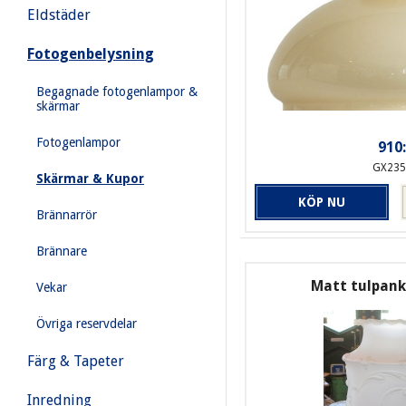
Eldstäder
Fotogenbelysning
Begagnade fotogenlampor &
skärmar
Fotogenlampor
910:
GX235
Skärmar & Kupor
KÖP NU
Brännarrör
Brännare
Matt tulpanku
Vekar
Övriga reservdelar
Färg & Tapeter
Inredning