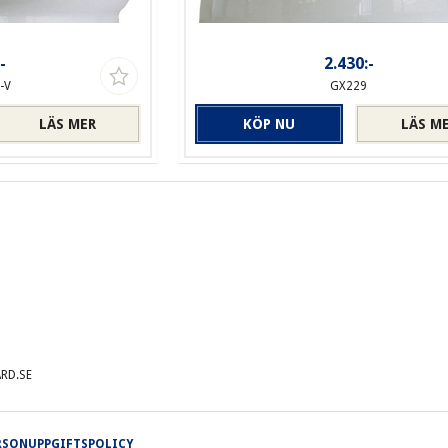
-
2.430:-
-V
GX229
LÄS MER
KÖP NU
LÄS M
RD.SE
ERSONUPPGIFTSPOLICY