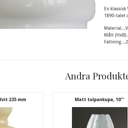
En klassisk
1890-talet 
Material....
Mått (HxB).
Fattning...
Andra Produkt
lvit 235 mm
Matt tulpankupa, 10'''