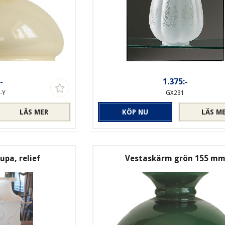
-
1.375:-
-Y
GX231
LÄS MER
KÖP NU
LÄS M
pa, relief
Vestaskärm grön 155 m