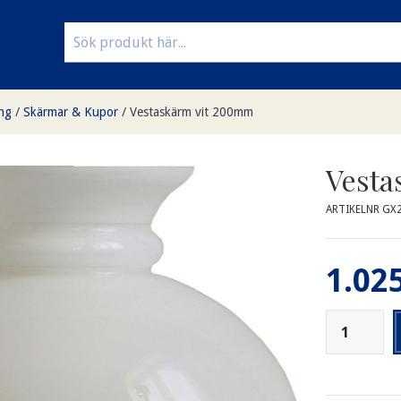
ng
/
Skärmar & Kupor
/
Vestaskärm vit 200mm
Vesta
ARTIKELNR GX
1.025