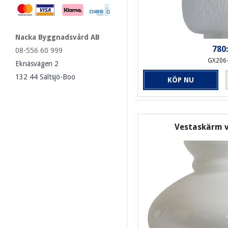
Nacka Byggnadsvård AB
780:
08-556 60 999
GX206
Eknäsvägen 2
132 44 Saltsjö-Boo
KÖP NU
Vestaskärm 