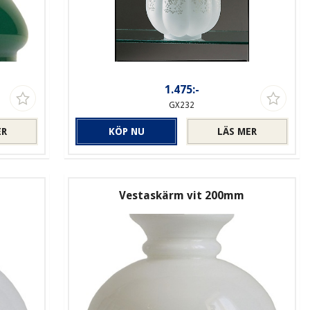
1.475:-
GX232
ER
KÖP NU
LÄS MER
Vestaskärm vit 200mm