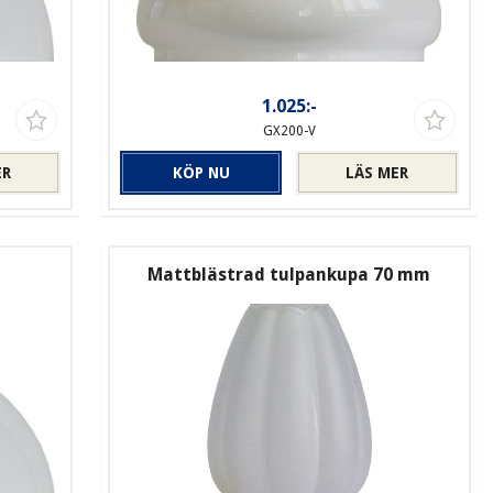
1.025:-
GX200-V
ER
KÖP NU
LÄS MER
Mattblästrad tulpankupa 70 mm