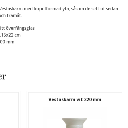
 Vestaskärm med kupolformad yta, såsom de sett ut sedan
och framåt.
.Vitt överfångsglas
..15x22 cm
..200 mm
er
Vestaskärm vit 220 mm