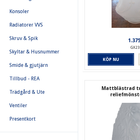
Konsoler
Radiatorer VVS
Skruv & Spik
1.375
GX23
Skyltar & Husnummer
KÖP NU
Smide & gjutjärn
Tillbud - REA
Mattblästrad 
Trädgård & Ute
reliefmöns
Ventiler
Presentkort