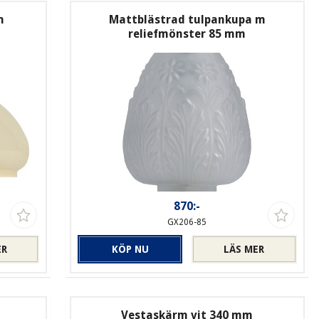
m
Mattblästrad tulpankupa m
reliefmönster 85 mm
870:-
GX206-85
ER
KÖP NU
LÄS MER
Vestaskärm vit 340 mm