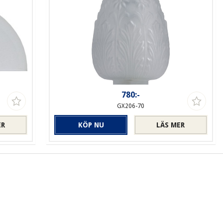
780:-
GX206-70
ER
KÖP NU
LÄS MER