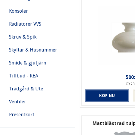
Konsoler
Radiatorer VVS
Skruv & Spik
Skyltar & Husnummer
Smide & gjutjärn
Tillbud - REA
500:
GX23
Trädgård & Ute
KÖP NU
Ventiler
Presentkort
Mattblästrad tu