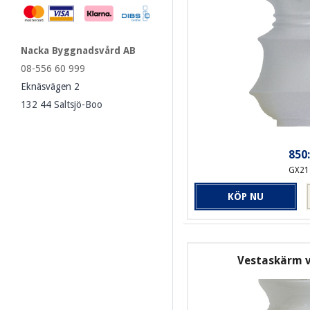
Nacka Byggnadsvård AB
08-556 60 999
Eknäsvägen 2
132 44 Saltsjö-Boo
850:
GX21
KÖP NU
Vestaskärm 