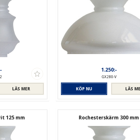
-
1.250:-
2
GX280-V
LÄS MER
KÖP NU
LÄS M
vit 125 mm
Rochesterskärm 300 mm