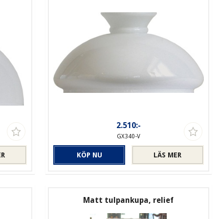
2.510:-
GX340-V
ER
KÖP NU
LÄS MER
Matt tulpankupa, relief