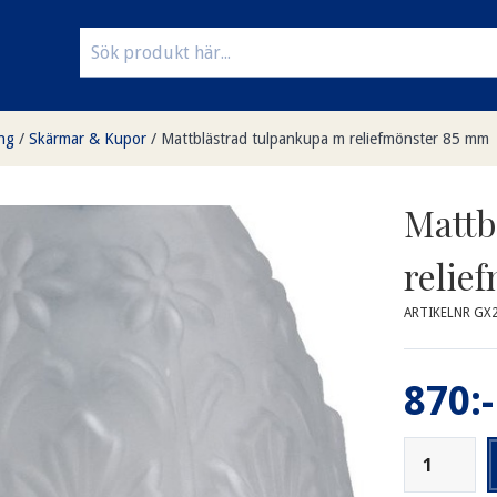
ng
/
Skärmar & Kupor
/
Mattblästrad tulpankupa m reliefmönster 85 mm
Mattb
relie
ARTIKELNR GX
870:-