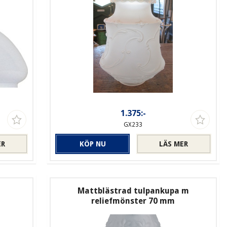
1.375:-
GX233
ER
KÖP NU
LÄS MER
Mattblästrad tulpankupa m
reliefmönster 70 mm