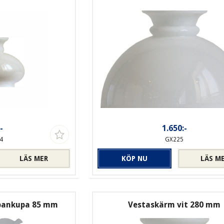
-
1.650:-
4
GX225
LÄS MER
KÖP NU
LÄS M
lpankupa 85 mm
Vestaskärm vit 280 mm