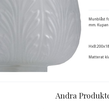
Munblåst f
mm. Kupan 
HxB:200x1
Matterat k
Andra Produkt