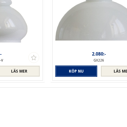
-
2.080:-
-V
GX226
LÄS MER
KÖP NU
LÄS M