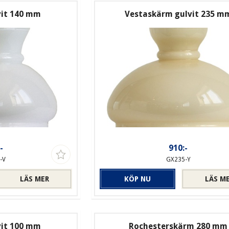
vit 140 mm
Vestaskärm gulvit 235 m
-
910:-
-V
GX235-Y
LÄS MER
KÖP NU
LÄS M
vit 100 mm
Rochesterskärm 280 mm