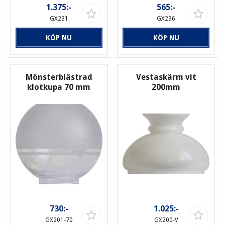
1.375:-
565:-
GX231
GX236
KÖP NU
KÖP NU
Mönsterblästrad
Vestaskärm vit
klotkupa 70 mm
200mm
730:-
1.025:-
GX201-70
GX200-V