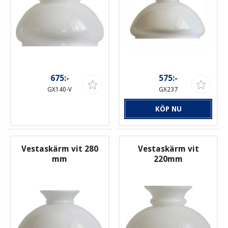
675:-
575:-
GX140-V
GX237
KÖP NU
Vestaskärm vit 280
Vestaskärm vit
mm
220mm