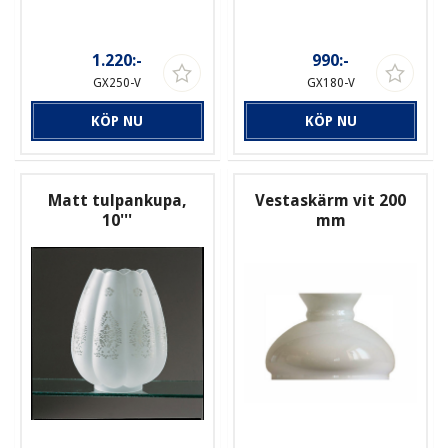
1.220:-
990:-
GX250-V
GX180-V
KÖP NU
KÖP NU
Matt tulpankupa,
Vestaskärm vit 200
10'''
mm