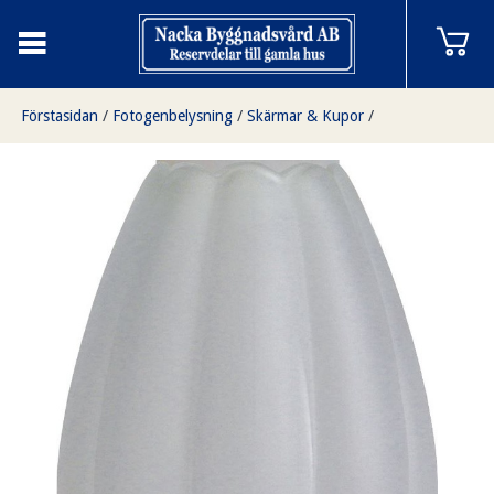
Förstasidan
/
Fotogenbelysning
/
Skärmar & Kupor
/
Mattblästrad tulpankupa 70 mm