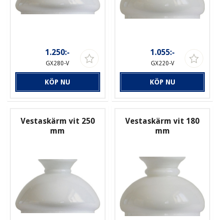
1.250:-
1.055:-
GX280-V
GX220-V
KÖP NU
KÖP NU
Vestaskärm vit 250
Vestaskärm vit 180
mm
mm