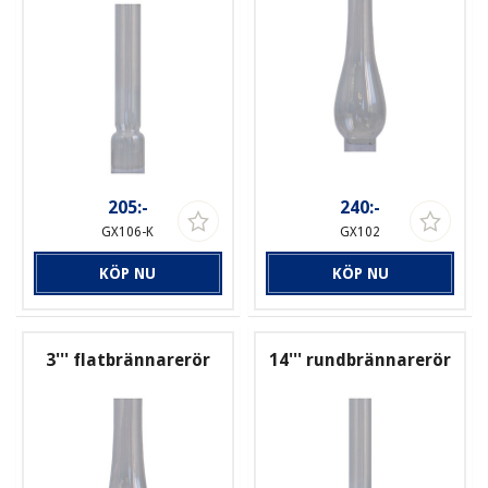
205:-
240:-
GX106-K
GX102
KÖP NU
KÖP NU
3''' flatbrännarerör
14''' rundbrännarerör