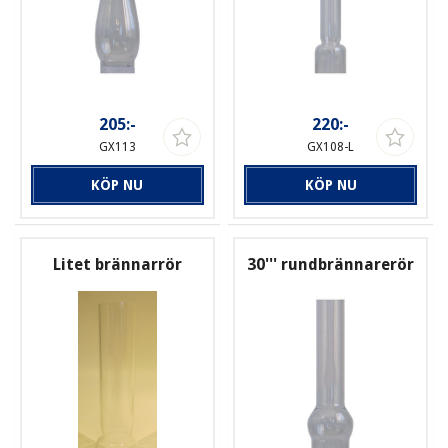
205:-
220:-
GX113
GX108-L
KÖP NU
KÖP NU
Litet brännarrör
30''' rundbrännarerör