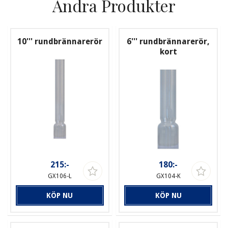
Andra Produkter
10''' rundbrännarerör
6''' rundbrännarerör,
kort
215:-
180:-
GX106-L
GX104-K
KÖP NU
KÖP NU