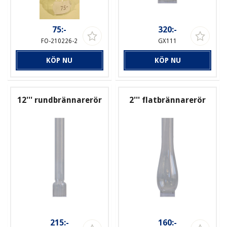
75:-
320:-
FO-210226-2
GX111
KÖP NU
KÖP NU
12''' rundbrännarerör
2''' flatbrännarerör
215:-
160:-