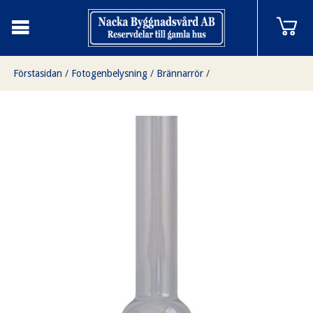
Förstasidan
/
Fotogenbelysning
/
Brännarrör
/
15''' rundbrännarerör