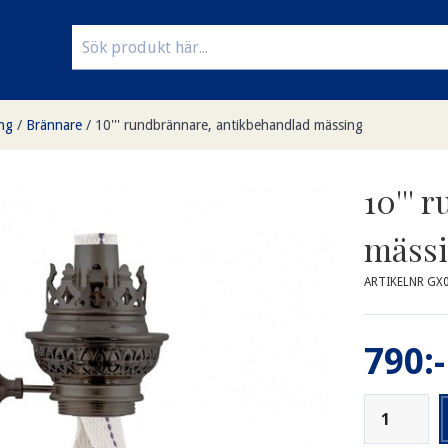
ng
/
Brännare
/
10''' rundbrännare, antikbehandlad mässing
10'''
mäss
ARTIKELNR GX
790:-