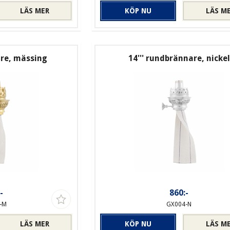
LÄS MER
KÖP NU
LÄS M
are, mässing
14''' rundbrännare, nickel
-
860:-
-M
GX004-N
LÄS MER
KÖP NU
LÄS M