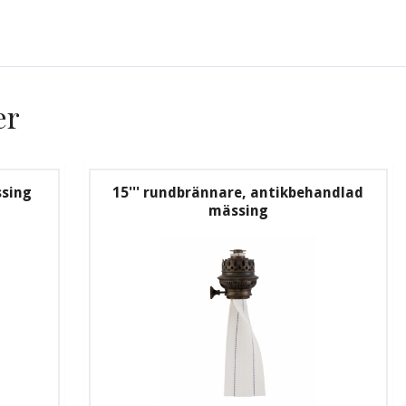
er
ssing
15''' rundbrännare, antikbehandlad
mässing