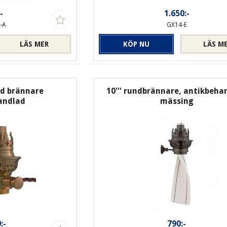
-
1.650:-
-A
GX14-E
LÄS MER
KÖP NU
LÄS M
ad brännare
10''' rundbrännare, antikbeha
andlad
mässing
:-
790:-