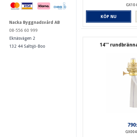
GX10-
KÖP NU
Nacka Byggnadsvård AB
08-556 60 999
Eknäsvägen 2
14''' rundbränn
132 44 Saltsjö-Boo
790:
GX004