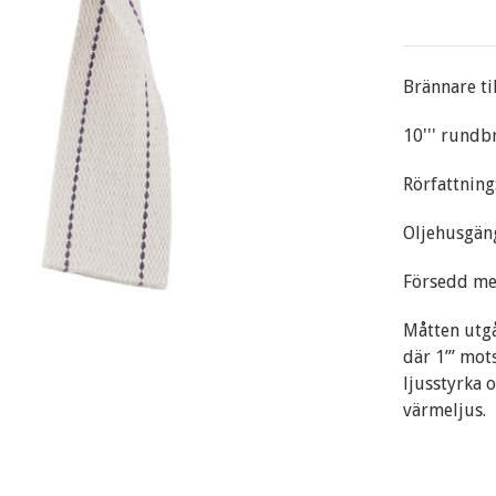
Brännare ti
10''' rundb
Rörfattnin
Oljehusgän
Försedd m
Måtten utgår
där 1’’’ mot
ljusstyrka 
värmeljus.