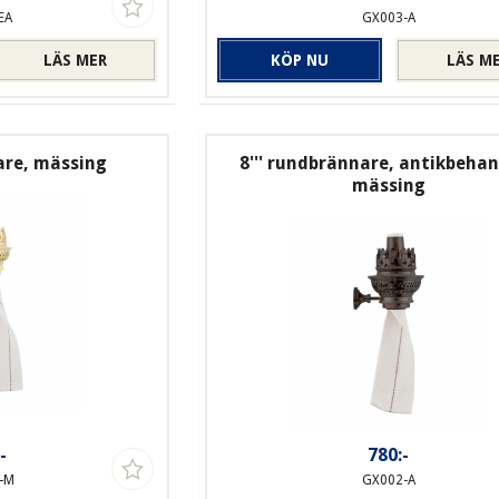
EA
GX003-A
LÄS MER
KÖP NU
LÄS M
are, mässing
8''' rundbrännare, antikbeha
mässing
-
780:-
-M
GX002-A