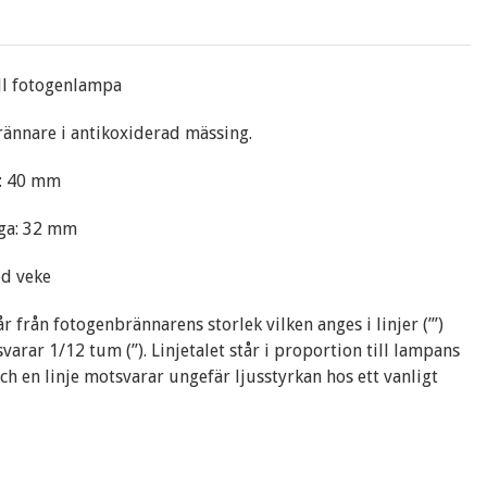
ll fotogenlampa
rännare i antikoxiderad mässing.
g: 40 mm
ga: 32 mm
ed veke
 från fotogenbrännarens storlek vilken anges i linjer (’’’)
svarar 1/12 tum (’’). Linjetalet står i proportion till lampans
och en linje motsvarar ungefär ljusstyrkan hos ett vanligt