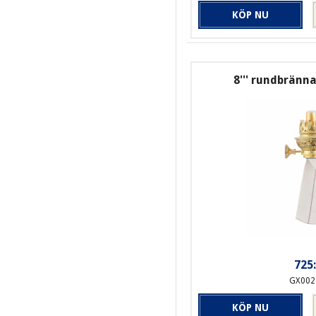
KÖP NU
8''' rundbränn
725:
GX002
KÖP NU