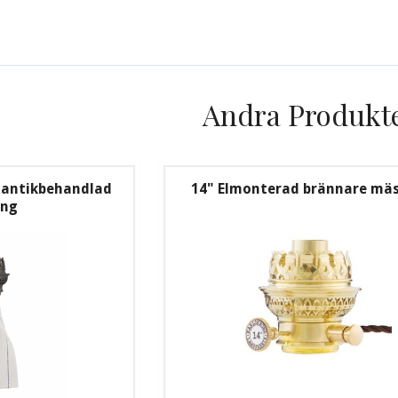
Andra Produkt
, antikbehandlad
14" Elmonterad brännare mä
ing