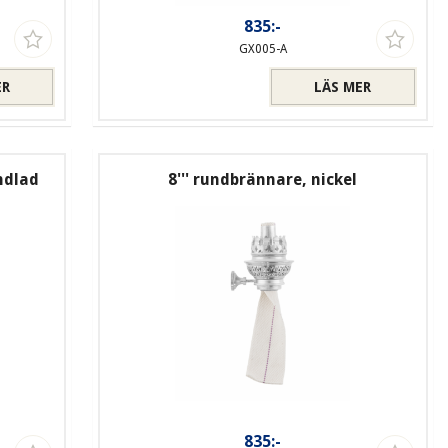
835:-
GX005-A
ER
LÄS MER
ndlad
8''' rundbrännare, nickel
835:-