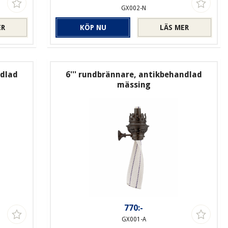
GX002-N
ER
KÖP NU
LÄS MER
ndlad
6''' rundbrännare, antikbehandlad
mässing
770:-
GX001-A