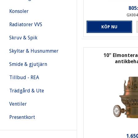
805:
Konsoler
GX004
Radiatorer VVS
KÖP NU
Skruv & Spik
Skyltar & Husnummer
10" Elmonter
antikbeh
Smide & gjutjärn
Tillbud - REA
Trädgård & Ute
Ventiler
Presentkort
1.650